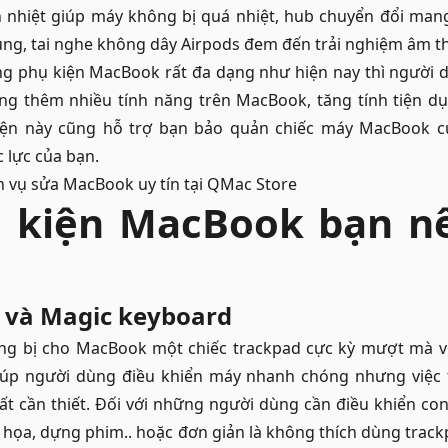
nhiệt giúp máy không bị quá nhiệt, hub chuyển đổi man
ùng, tai nghe không dây Airpods đem đến trải nghiệm âm t
ng phụ kiện MacBook rất đa dạng như hiện nay thì người d
g thêm nhiều tính năng trên MacBook, tăng tính tiện d
kiện này cũng hỗ trợ bạn bảo quản chiếc máy MacBook củ
 lực của bạn.
h vụ
sửa MacBook uy tín
tại QMac Store
 kiện MacBook bạn n
 và Magic keyboard
ng bị cho MacBook một chiếc trackpad cực kỳ mượt mà v
úp người dùng điều khiển máy nhanh chóng nhưng việc t
t cần thiết. Đối với những người dùng cần điều khiển con
đồ họa, dựng phim.. hoặc đơn giản là không thích dùng trac