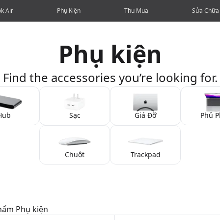
k Air
Phụ Kiện
Thu Mua
Sửa Chữa
Phụ kiện
Find the accessories you’re looking for.
Hub
Sạc
Giá Đỡ
Phủ P
Chuột
Trackpad
Phẩm
Phụ kiện
ckpad