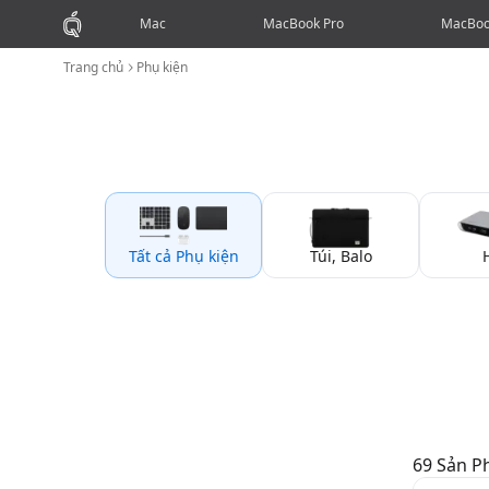
Mac
MacBook Pro
MacBoo
Trang chủ
Phụ kiện
Tất cả Phụ kiện
Túi, Balo
69
Sản 
Phụ kiện
Túi, Balo
Hub
Sạc
Giá Đỡ
Phủ Phím
Dán
Bàn Phím
Chuột
Tra