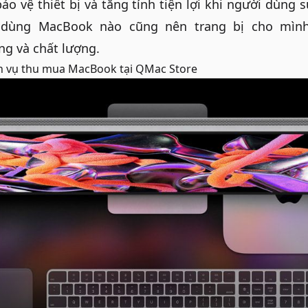
bảo vệ thiết bị và tăng tính tiện lợi khi người dùng
 dùng MacBook nào cũng nên trang bị cho mìn
g và chất lượng.
h vụ
thu mua MacBook
tại QMac Store