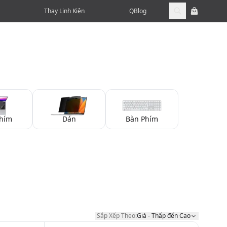
Thay Linh Kiện
QBlog
hím
Dán
Bàn Phím
Sắp Xếp Theo:
Giá - Thấp đến Cao
Sắp Xếp Theo: