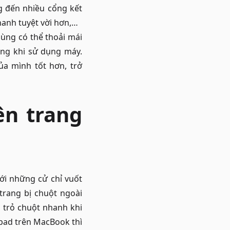
g đến nhiều cổng kết
hanh tuyệt vời hơn,…
ùng có thể thoải mái
ụng khi sử dụng máy.
a mình tốt hơn, trở
ên trang
ới những cử chỉ vuốt
rang bị chuột ngoài
 trỏ chuột nhanh khi
kpad trên MacBook thì