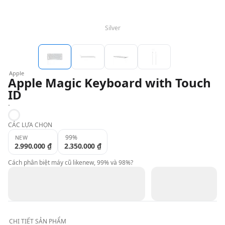
QBlog
Silver
Apple
Apple Magic Keyboard with Touch
ID
-
White
CÁC LỰA CHỌN
99%
NEW
2.990.000 ₫
2.350.000 ₫
Cách phân biệt máy cũ likenew, 99% và 98%?
CHI TIẾT
SẢN PHẨM