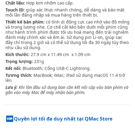
Chất liệu:
Hợp kim nhôm cao cấp.
Touch ID:
giúp xác thực nhanh chóng, dễ dàng và bảo mật
mỗi lần đăng nhập và mua hàng trên thiết bị.
Thiết kế bàn phím:
có tính di động cực cao nhờ vào độ mỏng
và trọng lượng
nhẹ.
Cơ chế cắt kéo bên dưới mỗi phím cũng
như hành trình phím được tối ưu hoá mang đến trải nghiệm
đánh máy chính xác và êm ái. Sử dụng pin Li-on, giúp sạc
đầy chỉ trong 2 giờ và có thể sử dụng tối đa 30 ngày tùy theo
nhu cầu sử dụng.
Kích thước:
27.9 cm x 11.49 cm x 1.09 cm
Trọng lượng:
231g
Kết nối:
Bluetooth; Cổng USB-C Lightning.
Tương thích:
MacBook; iMac; iPad sử dụng macOS 11.4 trở
lên
Lưu ý:
Khi lần đầu sử dụng bạn cần kết nối cáp vào bàn phím và
gắn vào máy Mac để máy nhận bàn phím.
Quyền lợi tối đa duy nhất tại QMac Store