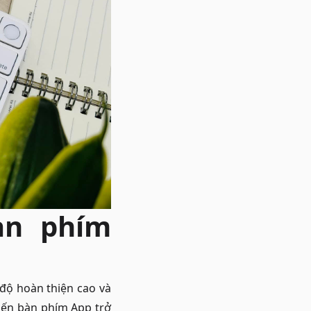
àn phím
độ hoàn thiện cao và
hiến bàn phím App trở