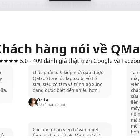
 êm ái, chính xác và thoải mái trong thời gian dài. Các p
p khi gõ phím, phù hợp cho môi trường làm việc yên tĩnh.
ím Apple không dây hỗ trợ kết nối với MacBook thông qu
m pin và giúp người dùng tối ưu không gian làm việc trong q
acBook được tối ưu hóa để hoạt động hoàn hảo với các 
Khách hàng nói về QMa
n mạch và mượt mà. Khi sử dụng bàn phím Apple bạn còn đ
ay Touch ID, giúp đăng nhập nhanh chóng và bảo mật hơn.
★★★ 5.0 - 409 đánh giá thật trên Google và Faceb
pple được thiết kế để hoạt động hoàn hảo, tương thích với
ân
chắc phải tu 9 kiếp mới gặp được
Ta n
S và iPadOS, giúp mang đến trải nghiệm liền mạch và tố
y
QMac Store lúc laptop bị vô trà
mấy 
ụng nhiều sản phẩm của Apple.
sữa, siêu có tâm và trình độ xứng
viên
nữa.
đáng được biết đến nhiều hơn!
chập
sửa 
Óp La
liên
hơn 1 năm trước
máy
tiệ
mà 
mô!
Các bạn nhân viên tư vấn nhiệt
hơn
vẻ,
tình, dịch vụ rất ok. Mình được 1
trìn