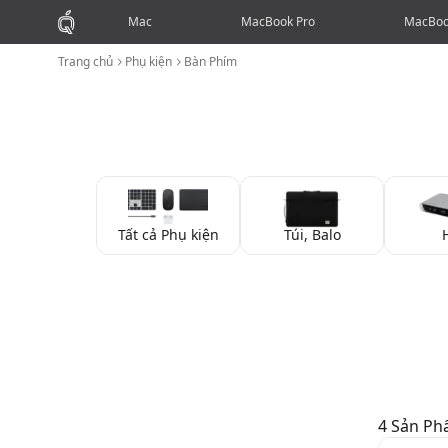
Mac
MacBook Pro
MacBoo
Trang chủ
Phụ kiện
Bàn Phím
Tất cả Phụ kiện
Túi, Balo
4
Sản P
Bàn Phím
Phụ kiện
Túi, Balo
Hub
Sạc
Giá Đỡ
Phủ Phím
Dán
Chuột
Tra