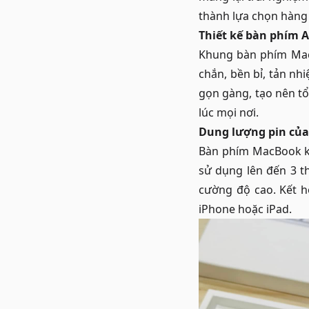
thành lựa chọn hàng 
Thiết kế bàn phím A
Khung bàn phím Mac
chắn, bền bỉ, tản nh
gọn gàng, tạo nên t
lúc mọi nơi.
Dung lượng pin củ
Bàn phím MacBook kh
sử dụng lên đến 3 t
cường độ cao. Kết h
iPhone hoặc iPad.