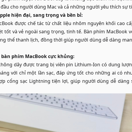
đầu cho người dùng Mac và cả những người yêu thích sự tiệ
pple hiện đại, sang trọng và bền bỉ:
Book được chế tác từ chất liệu nhôm nguyên khối cao cấ
iệt tốt và vẻ ngoài sang trọng, tinh tế. Bàn phím MacBook v
ổng thể thanh lịch, đồng thời giúp người dùng dễ dàng ma
a bàn phím MacBook cực khủng:
ông dây được trang bị viên pin Lithium-Ion có dung lượng
háng với chỉ một lần sạc, đáp ứng tốt cho những ai có n
ợp cổng sạc Lightning tiện lợi, giúp người dùng dễ dàng 