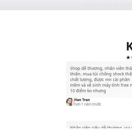
lại cảm giác gõ phím
tốt, tạo tiếng ồn thấ
Bên cạnh đó, bàn ph
sự ổn định, tiết kiệ
Đặc biệt bàn phím M
đến trải nghiệm liề
nghệ cảm biến vân t
★★
Ngoài ra, Bàn phím A
Shop dễ thương, nhân viên th
điều hành macOS, iO
thiện. mua túi chống shock thấ
hàng yêu thích sử d
chất lượng, được mn cài phần
mềm và vệ sinh máy tính free 
10 điểm ko nhưng
Han Tran
hơn 1 năm trước
Nhân viên siêu dễ thương, vui 