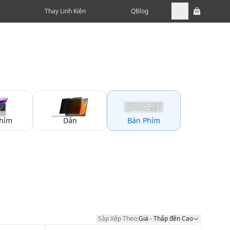
Thay Linh Kiện
QBlog
hím
Dán
Bàn Phím
Sắp Xếp Theo:
Giá - Thấp đến Cao
Sắp Xếp Theo: