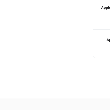
Appl
A