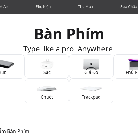
k Air
Phụ Kiện
Thu Mua
Sửa Chữa
Bàn Phím
Type like a pro. Anywhere.
Hub
Sạc
Giá Đỡ
Phủ P
Chuột
Trackpad
hẩm
Bàn Phím
ckpad