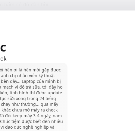
hím bấm có độ đàn hồi
a Bluetooth, đảm bảo
uá trình sử dụng.
thiết bị macOS, mang
c
ược trải nghiệm công
ook
 các thiết bị chạy hệ
ói hên ơi là hên mới gặp được
i ưu cho những khách
anh chị nhân viên kỹ thuật
 bên đây... Laptop của mình bị
 mạch vì đổ trà sữa, tới đây họ
liền, tình hình thì được update
 tục sửa xong trong 24 tiếng
 chạy như thường... qua mấy
m khác chưa mở máy ra check
đã đòi keep máy 3-4 ngày, nam
 Chúc tiệm được biết đến nhiều
 vì đạo đức nghề nghiệp và
h độ tay nghề của họ rất xứng