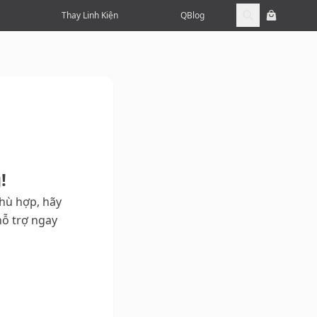
Thay Linh Kiện
QBlog
!
hù hợp, hãy
ỗ trợ ngay