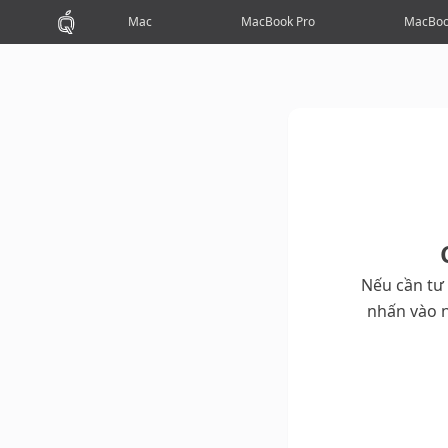
Mac
MacBook Pro
MacBoo
Nếu cần tư
nhấn vào n