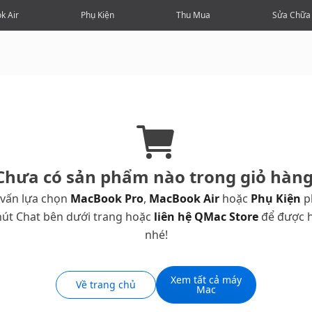
k Air
Phụ Kiện
Thu Mua
Sửa Chữa
Chưa có sản phẩm nào trong giỏ hàng
 vấn lựa chọn
MacBook Pro
,
MacBook Air
hoặc
Phụ Kiện
p
út Chat bên dưới trang hoặc
liên hệ QMac Store
để được h
nhé!
Xem tất cả máy
Về trang chủ
Mac