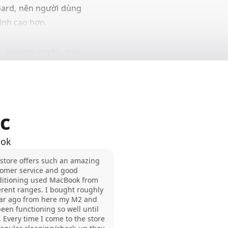
ard
, nên người dùng
ình cao hơn.
c thường xuyên, một
c
ook
store offers such an amazing
tomer service and good
ditioning used MacBook from
erent ranges. I bought roughly
ear ago from here my M2 and
 been functioning so well until
 Every time I come to the store