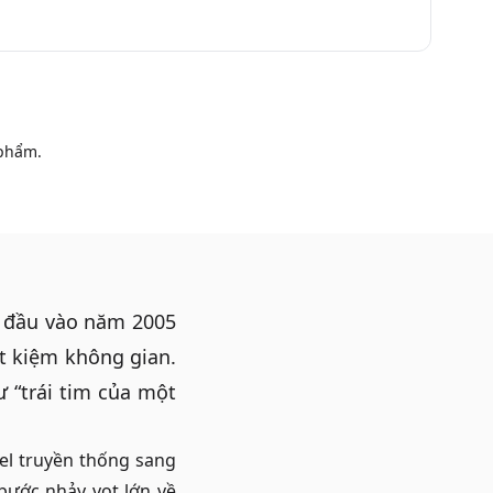
phẩm.
n đầu vào năm 2005
ết kiệm không gian.
 “trái tim của một
el truyền thống sang
bước nhảy vọt lớn về