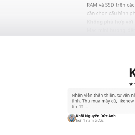
RAM và SSD trên các 
cần chọn cấu hình ph
Không phù hợp với 
Mac mini hướng đến
chiếc MacBook Air ho
★★
Nhân viên thân thiện, tư vấn n
tình. Thu mua máy cũ, likenew
tín 👍🏻 …
Khôi Nguyễn Đức Anh
hơn 1 năm trước