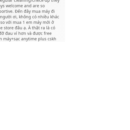
regular cleaning/check-up they
ays welcome and are so
portive. Đến đây mua máy đi
pple)
người ơi, không có nhiều khác
 so với mua 1 em máy mới ở
e store đâu ạ. À thật ra là có
đỡ đau ví hơn và được free
acOS trong một thiết
an máy+sạc anytime plus cskh
ùng phù hợp nhất với
. Lovee
ân Diệu Lê Trần
n 1 năm trước
web, Mac mini là lựa
h bàn làm việc và vẫn
 vụ tuyệt vời, nhân viên nhiệt
 thân thiện. Trình độ chuyên
cao. Tuyệt vời
ết kế 2D/3D hoặc làm
ái Thành
n 1 năm trước
 trở thành “trạm sáng
 rất nhiệt tình , tận tâm