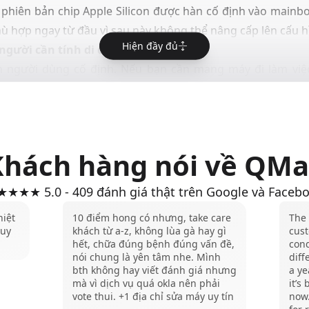
phiên bản chip Apple Silicon được hàn cố định vào
mainbo
ù hợp ngay từ đầu vì sau này không thể nâng cấp lên cấu h
Hiện đầy đủ
người cần tính di động
 người dùng cố định. Nếu bạn cần mang máy đi làm việ
ặc MacBook Pro sẽ linh hoạt hơn.
Khách hàng nói về QMa
★★★ 5.0 - 409 đánh giá thật trên Google và Faceb
hiệt
10 điểm hong có nhưng, take care
The 
 uy
khách từ a-z, không lùa gà hay gì
cus
hết, chữa đúng bệnh đúng vấn đề,
con
nói chung là yên tâm nhe. Mình
diff
bth không hay viết đánh giá nhưng
a y
mà vì dịch vụ quá okla nên phải
it’s
vote thui. +1 địa chỉ sửa máy uy tín
now.