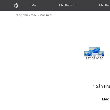
Mac
MacBook Pro
MacBoo
Trang chủ
Mac
Mac mini
Tất cả Mac
1
Sản P
Mac mini
Mac
MacBook Pro
MacBook Air
iMac
Mac 