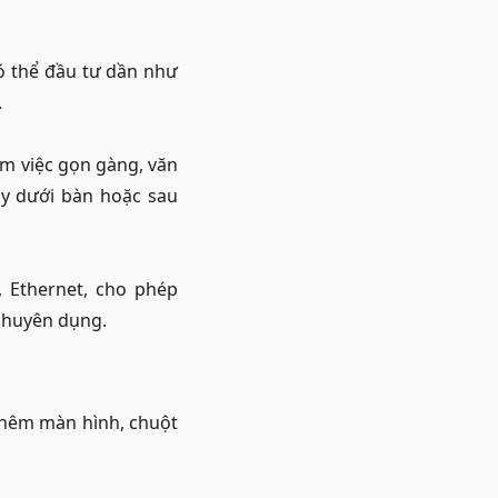
ó thể đầu tư dần như
.
àm việc gọn gàng, văn
áy dưới bàn hoặc sau
, Ethernet, cho phép
 chuyên dụng.
 thêm màn hình, chuột