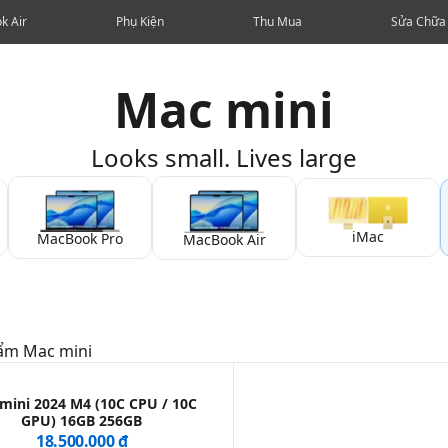
k Air
Phụ Kiện
Thu Mua
Sửa Chữa
Mac mini
Looks small. Lives large
iMac
MacBook Pro
MacBook Air
hẩm
Mac mini
mini 2024 M4 (10C CPU / 10C
GPU) 16GB 256GB
18.500.000 ₫