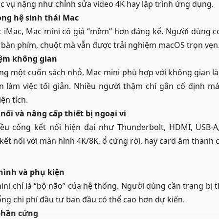
tác vụ nặng như chỉnh sửa video 4K hay lập trình ứng dụng.
ong hệ sinh thái Mac
 iMac, Mac mini có giá “mềm” hơn đáng kể. Người dùng c
, bàn phím, chuột mà vẫn được trải nghiệm macOS trọn vẹn
kiệm không gian
ằng một cuốn sách nhỏ, Mac mini phù hợp với không gian l
 làm việc tối giản. Nhiều người thậm chí gắn cố định m
ện tích.
nối và nâng cấp thiết bị ngoại vi
ều cổng kết nối hiện đại như Thunderbolt, HDMI, USB-A
ết nối với màn hình 4K/8K, ổ cứng rời, hay card âm thanh
ình và phụ kiện
ini chỉ là “bộ não” của hệ thống. Người dùng cần trang bị
ổng chi phí đầu tư ban đầu có thể cao hơn dự kiến.
phần cứng