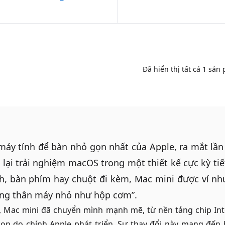
Đã hiển thị tất cả
1
sản 
 máy tính để bàn nhỏ gọn nhất của Apple, ra mắt lầ
lại trải nghiệm macOS trong một thiết kế cực kỳ ti
, bàn phím hay chuột đi kèm, Mac mini được ví như
ong thân máy nhỏ như hộp cơm”.
, Mac mini đã chuyển mình mạnh mẽ, từ nền tảng chip Int
con do chính Apple phát triển. Sự thay đổi này mang đến 