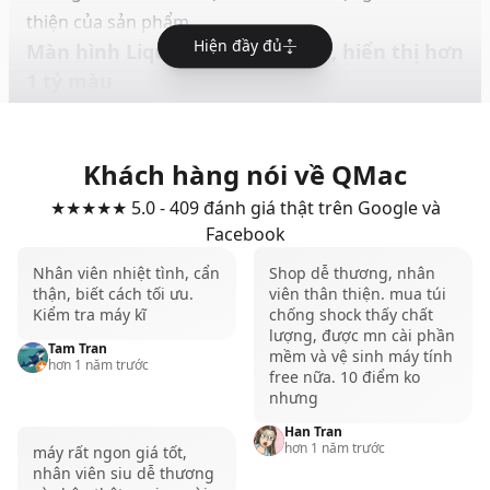
thiện của sản phẩm.
Hiện đầy đủ
Màn hình Liquid Retina sắc nét, hiển thị hơn
1 tỷ màu
MacBook Air M5 được trang bị màn hình
Liquid
Retina
sử dụng tấm nền IPS chất lượng cao, mang
Khách hàng nói về QMac
lại hình ảnh sắc nét, màu sắc chính xác và góc nhìn
rộng. Máy có hai lựa chọn kích thước gồm
13 inch
★★★★★ 5.0 - 409 đánh giá thật trên Google và
với độ phân giải
2560 × 1664
và
15 inch
với độ phân
Facebook
giải
2880 × 1864
, đáp ứng tốt cả nhu cầu học tập,
Nhân viên nhiệt tình, cẩn
Shop dễ thương, nhân
làm việc lẫn giải trí.
thận, biết cách tối ưu.
viên thân thiện. mua túi
Kiểm tra máy kĩ
chống shock thấy chất
Độ sáng tối đa
500 nit
giúp màn hình hiển thị rõ
lượng, được mn cài phần
Tam Tran
ràng trong nhiều điều kiện ánh sáng khác nhau. Bên
mềm và vệ sinh máy tính
hơn 1 năm trước
free nữa. 10 điểm ko
cạnh đó, màn hình còn hỗ trợ
dải màu rộng P3
, khả
nhưng
năng hiển thị
1 tỷ màu
và công nghệ
True Tone
, tự
Han Tran
động điều chỉnh cân bằng trắng theo môi trường
hơn 1 năm trước
máy rất ngon giá tốt,
nhân viên siu dễ thương
xung quanh để mang lại trải nghiệm xem tự nhiên và