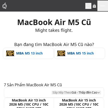
Me
MacBook Air M5 Cũ
Mac
Might takes flight.
MacBook Pro
Bạn đang tìm MacBook Air M5 Cũ nào?
MacBook Air
MBA M5 13 inch
MBA M5 15 inch
Phụ Kiện
Thu Mua
7
Sản Phẩm
MacBook Air M5 Cũ
Sửa Chữa
Sắp Xếp Theo:
Giá - Thấp đến Cao
MacBook Air 13 inch
MacBook Air 15 inch
2026 M5 (10C CPU / 10C
2026 M5 (10C CPU / 10C
Thay Linh Kiện