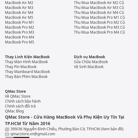
MacBook Air M2
Thu Mua MacBook Air M2 Cũ
MacBook Air M3
Thu Mua MacBook Air M3 Cũ
MacBook Air M4
Thu Mua MacBook Air M4 Cũ
MacBook Air M5
Thu Mua MacBook Pro M1 Cũ
MacBook Pro M1
Thu Mua MacBook Pro M2 Cũ
MacBook Pro M2
Thu Mua MacBook Pro M3 Cũ
MacBook Pro M3
Thu Mua MacBook Pro M4 Cũ
MacBook Pro M4
MacBook Pro M5
Thay Linh Kiện MacBook
Dịch vụ MacBook
Thay Màn Hình MacBook
Sửa Chữa MacBook
Thay Pin MacBook
Vệ Sinh MacBook
Thay Mainboard MacBook
Thay Bàn Phím MacBook
QMac Store
Về QMac Store
Chính sách bảo hành
Chính sách đổi trả
QMac Blog
QMac Store - Cửa Hàng MacBook Và Phụ Kiện Uy Tín Tại
TP.HCM Từ Năm 2016
399/36 Nguyễn Đình Chiểu, Phường Bàn Cờ, TP.HCM
(Xem bản đồ)
qmacstore.vn@gmail.com