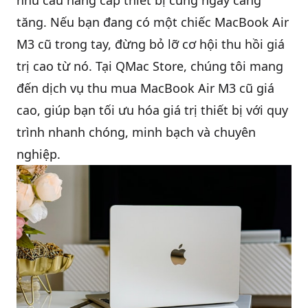
nhu cầu nâng cấp thiết bị cũng ngày càng
tăng. Nếu bạn đang có
một chiếc MacBook Air
QBlog
M3 cũ
trong tay, đừng bỏ lỡ cơ hội thu hồi giá
trị cao từ nó. Tại QMac Store, chúng tôi mang
đến
dịch vụ thu mua MacBook Air M3 cũ giá
cao
, giúp bạn tối ưu hóa giá trị thiết bị với quy
trình nhanh chóng, minh bạch và chuyên
nghiệp.