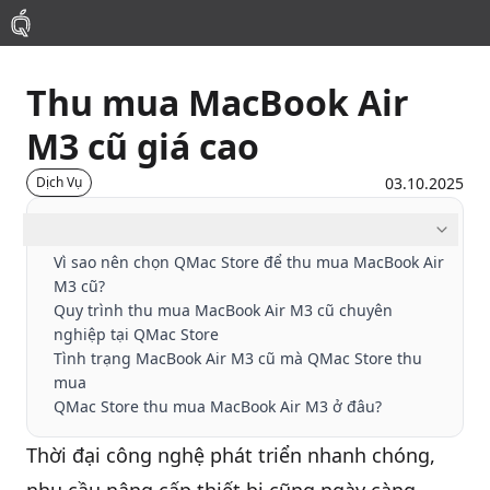
Thu mua MacBook Air
Mac
M3 cũ giá cao
MacBook Pro
03.10.2025
Dịch Vụ
MacBook Air
Mục lục
Vì sao nên chọn QMac Store để thu mua MacBook Air
M3 cũ?
Phụ Kiện
Quy trình thu mua MacBook Air M3 cũ chuyên
nghiệp tại QMac Store
Thu Mua
Tình trạng MacBook Air M3 cũ mà QMac Store thu
mua
QMac Store thu mua MacBook Air M3 ở đâu?
Sửa Chữa
Thời đại công nghệ phát triển nhanh chóng,
Thay Linh Kiện