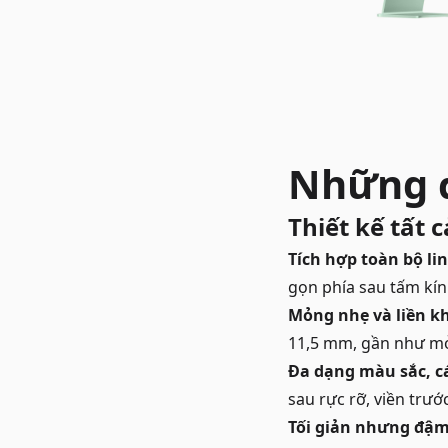
Những đ
Thiết kế tất c
Tích hợp toàn bộ li
gọn phía sau tấm kín
Mỏng nhẹ và liền k
11,5 mm, gần như m
Đa dạng màu sắc, c
sau rực rỡ, viền trướ
Tối giản nhưng đậm