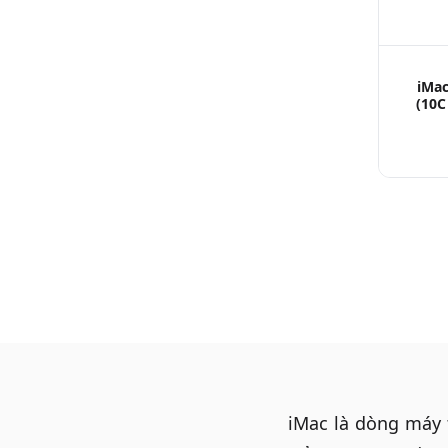
iMac
(10C
iMac
là dòng máy t