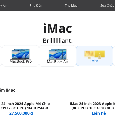
k Air
Phụ Kiện
Thu Mua
Sửa Chữa
iMac
Brilllllliant.
iMac
MacBook Pro
MacBook Air
hẩm
iMac
 24 inch 2024 Apple M4 Chip
iMac 24 inch 2023 Apple 
 CPU / 8C GPU) 16GB 256GB
(8C CPU / 10C GPU) 8GB
27.500.000 ₫
Liên hệ