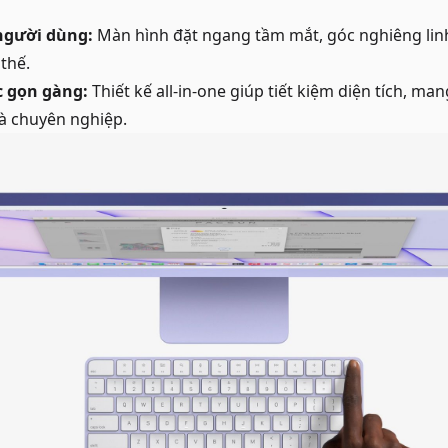
 người dùng:
Màn hình đặt ngang tầm mắt, góc nghiêng linh
thế.
c gọn gàng:
Thiết kế all-in-one giúp tiết kiệm diện tích, ma
 và chuyên nghiệp.