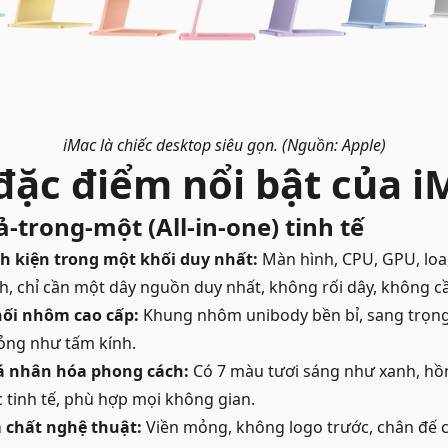
iMac là chiếc desktop siêu gọn. (Nguồn: Apple)
ặc điểm nổi bật của i
ả-trong-một (All-in-one) tinh tế
nh kiện trong một khối duy nhất:
Màn hình, CPU, GPU, lo
h, chỉ cần một dây nguồn duy nhất, không rối dây, không c
hối nhôm cao cấp:
Khung nhôm unibody bền bỉ, sang trọng
ỏng như tấm kính.
á nhân hóa phong cách:
Có 7 màu tươi sáng như xanh, hồn
c tinh tế, phù hợp mọi không gian.
 chất nghệ thuật:
Viền mỏng, không logo trước, chân đế c