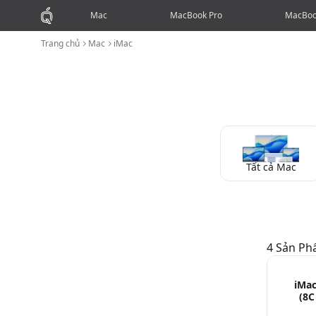
Mac
MacBook Pro
MacBoo
Trang chủ
Mac
iMac
Tất cả Mac
4
Sản P
iMac
Mac
MacBook Pro
MacBook Air
Mac mini
iMac
(8C