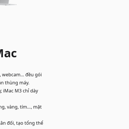
Mac
a, webcam… đều gói
ần thùng máy.
; iMac M3 chỉ dày
g, vàng, tím…, mặt
ân đối, tạo tổng thể