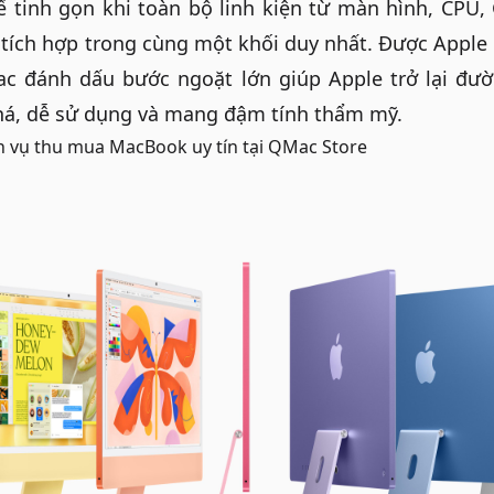
kế tinh gọn khi toàn bộ linh kiện từ màn hình, CPU,
ích hợp trong cùng một khối duy nhất. Được Apple 
ac đánh dấu bước ngoặt lớn giúp Apple trở lại đư
phá, dễ sử dụng và mang đậm tính thẩm mỹ.
h vụ
thu mua MacBook uy tín
tại QMac Store