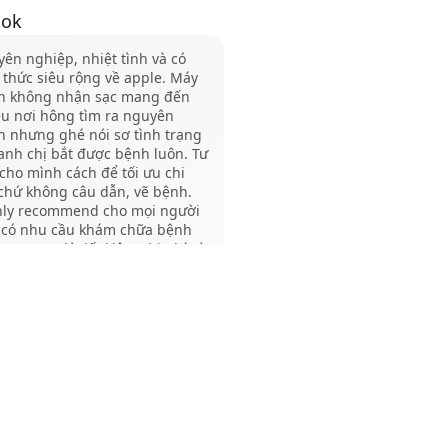
ook
g tạo lẫn giải trí.
ên nghiệp, nhiệt tình và có
 thức siêu rộng về apple. Máy
lại hiệu năng CPU
h không nhận sạc mang đến
ều nơi hông tìm ra nguyên
n trình 3nm và GPU
n nhưng ghé nói sơ tình trạng
sáng tạo nội dung đến
anh chị bắt được bệnh luôn. Tư
cho mình cách để tối ưu chi
chứ không câu dẫn, vẽ bệnh.
ết kế, chỉnh sửa
hly recommend cho mọi người
 có nhu cầu khám chữa bệnh
Mac. Cực kì tiết kiệm chi phí và
 giúp dựng video 4K,
o tác nhanh gọn hông phải đợi
nha!
16 lõi, hỗ trợ trí tuệ
rgg L
n 1 năm trước
tối ưu tác vụ thông
con, iMac hoạt động
t vời
uy trì hiệu năng cao.
n Nguyen