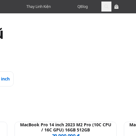
Thay Linh Kiện
QBlog
ũ
 inch
MacBook Pro 14 inch 2023 M2 Pro (10C CPU
Ma
/ 16C GPU) 16GB 512GB