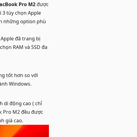
acBook Pro M2
được
 3 tùy chọn Apple
nh những option phù
 Apple đã trang bị
 chọn RAM và SSD đa
g tốt hơn so với
 hành Windows.
 di động cao ( chỉ
ok Pro M2 đều được
h giá cao.