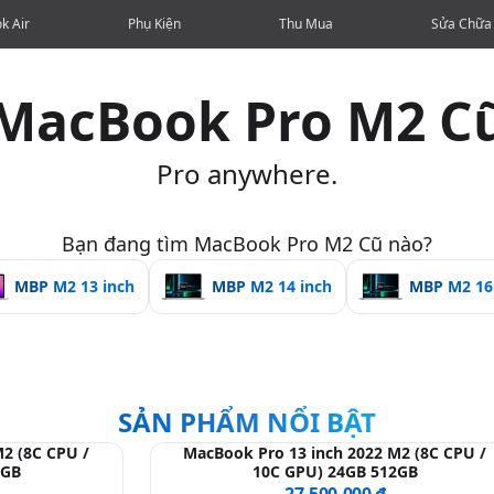
k Air
Phụ Kiện
Thu Mua
Sửa Chữa
MacBook Pro M2 C
Pro anywhere.
Bạn đang tìm MacBook Pro M2 Cũ nào?
MBP M2 13 inch
MBP M2 14 inch
MBP M2 16
SẢN PHẨM NỔI BẬT
2 (8C CPU /
MacBook Pro 13 inch 2022 M2 (8C CPU /
2GB
10C GPU) 24GB 512GB