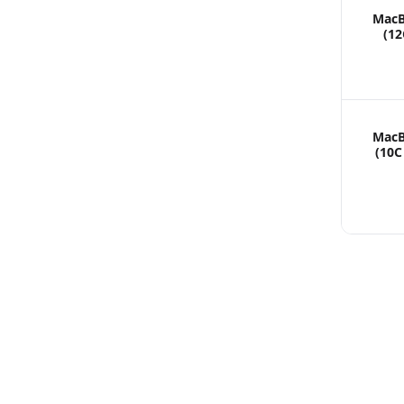
MacB
(12
MacB
(10C