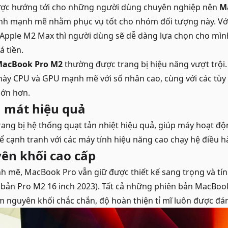
ợc hướng tới cho những người dùng chuyên nghiệp nên
M
ình mạnh mẽ nhằm phục vụ tốt cho nhóm đối tượng này. Với
 Apple M2 Max thì người dùng sẽ dễ dàng lựa chọn cho mì
á tiền.
acBook Pro M2
thường được trang bị hiệu năng vượt trội.
ày CPU và GPU mạnh mẽ với số nhân cao, cùng với các tùy
lớn hơn.
 mát hiệu quả
ng bị hệ thống quạt tản nhiệt hiệu quả, giúp máy hoạt độn
ể cạnh tranh với các máy tính hiệu năng cao chạy hệ điều
yên khối cao cấp
 mẽ, MacBook Pro vẫn giữ được thiết kế sang trọng và tính
n bản Pro M2 16 inch 2023). Tất cả những phiên bản MacBo
m nguyên khối chắc chắn, độ hoàn thiện tỉ mĩ luôn được đán