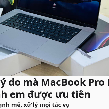
ý do mà MacBook Pro 
h em được ưu tiên
nh mẽ, xử lý mọi tác vụ