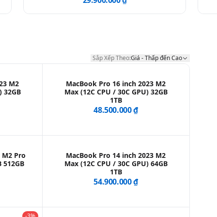
29.900.000 ₫
Sắp Xếp Theo:
Giá - Thấp đến Cao
Sắp Xếp Theo:
023 M2
MacBook Pro 16 inch 2023 M2
) 32GB
Max (12C CPU / 30C GPU) 32GB
1TB
48.500.000 ₫
3 M2 Pro
MacBook Pro 14 inch 2023 M2
B 512GB
Max (12C CPU / 30C GPU) 64GB
1TB
54.900.000 ₫
-3%