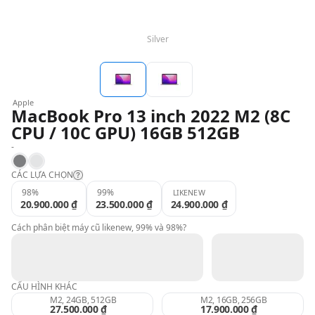
QBlog
Silver
Apple
MacBook Pro 13 inch 2022 M2 (8C
CPU / 10C GPU) 16GB 512GB
-
Space Gray
Silver
CÁC LỰA CHỌN
98%
99%
LIKENEW
20.900.000 ₫
23.500.000 ₫
24.900.000 ₫
Likenew:
Cách phân biệt máy cũ likenew, 99% và 98%?
99%:
CẤU HÌNH KHÁC
98%:
M2, 24GB, 512GB
M2, 16GB, 256GB
27.500.000 ₫
17.900.000 ₫