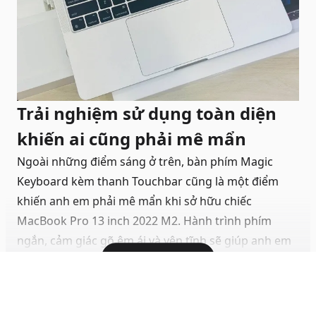
Trải nghiệm sử dụng toàn diện
khiến ai cũng phải mê mẩn
Ngoài những điểm sáng ở trên, bàn phím Magic
Keyboard kèm thanh Touchbar cũng là một điểm
khiến anh em phải mê mẩn khi sở hữu chiếc
MacBook Pro 13 inch 2022 M2. Hành trình phím
ngắn, cảm giác gõ êm ái và yên tĩnh sẽ giúp anh em
Hiện đầy đủ
gõ chữ mượt mà hơn. Bên cạnh đó thì thanh
Touchbar cảm ứng cũng sẽ giúp cho trải nghiệm
vuốt chạm của anh em thú vị hơn.