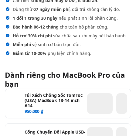
Cam kết
không bán máy MDM, icloud ẩn
.
Dùng thử
07 ngày miễn phí
, đổi trả không cần lý do.
1 đổi 1 trong 30 ngày
nếu phát sinh lỗi phần cứng.
Bảo hành 06-12 tháng
cho toàn bộ phần cứng.
Hỗ trợ 30% chi phí
sửa chữa sau khi máy hết bảo hành.
Miễn phí
vệ sinh cơ bản trọn đời.
Giảm từ 10-20%
phụ kiện chính hãng.
Dành riêng cho MacBook Pro của
bạn
Túi Xách Chống Sốc TomToc
(USA) MacBook 13-14 inch
A14
950.000 ₫
Cổng Chuyển Đổi Apple USB-