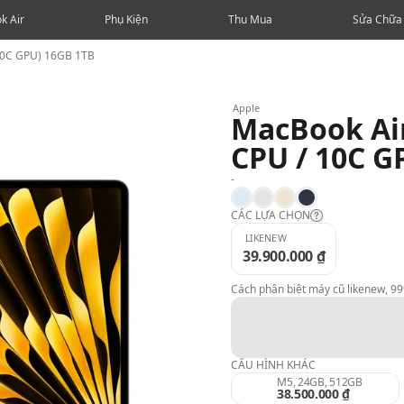
k Air
Phụ Kiện
Thu Mua
Sửa Chữa
 10C GPU) 16GB 1TB
Apple
MacBook Air
CPU / 10C G
-
Sky Blue
Silver
Starlight
Midnight
CÁC LỰA CHỌN
LIKENEW
39.900.000 ₫
Likenew:
Cách phân biệt máy cũ likenew, 9
99%:
98%:
CẤU HÌNH KHÁC
M5, 24GB, 512GB
38.500.000 ₫