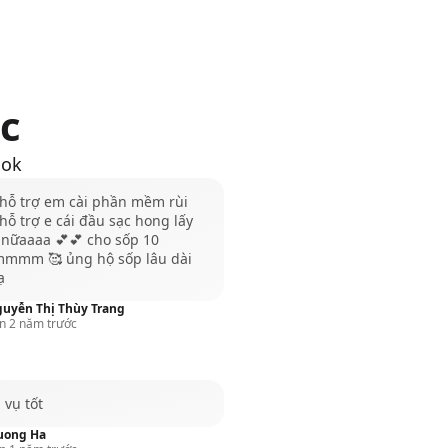
c
ook
 hỗ trợ em cài phần mềm rùi
hỗ trợ e cái đầu sạc hong lấy
 nữaaaa 💕💕 cho sốp 10
mmmm 🥰 ủng hộ sốp lâu dài
ạ
uyễn Thị Thùy Trang
n 2 năm trước
 vụ tốt
uong Ha