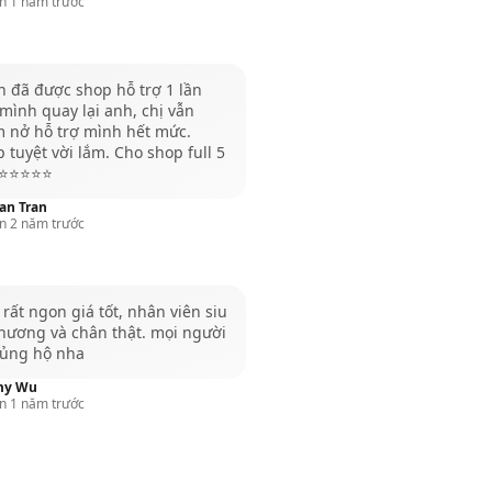
n 1 năm trước
 đã được shop hỗ trợ 1 lần
mình quay lại anh, chị vẫn
m nở hỗ trợ mình hết mức.
 tuyệt vời lắm. Cho shop full 5
️⭐️⭐️⭐️⭐️
an Tran
n 2 năm trước
rất ngon giá tốt, nhân viên siu
hương và chân thật. mọi người
 ủng hộ nha
my Wu
n 1 năm trước