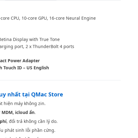
core CPU, 10‑core GPU, 16‑core Neural Engine
Retina Display with True Tone
rging port, 2 x ThunderBolt 4 ports
act Power Adapter
h Touch ID – US English
Silver
duy nhất tại QMac Store
t hiện máy không zin.
 MDM, icloud ẩn
.
phí
, đổi trả không cần lý do.
u phát sinh lỗi phần cứng.