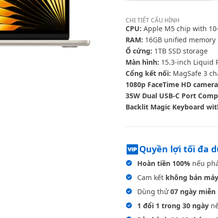
CHI TIẾT
CẤU HÌNH
CPU:
Apple M5 chip with 10‑
RAM:
16GB unified memory
Ổ cứng:
1TB SSD storage
Màn hình:
15.3-inch Liquid 
Cổng kết nối:
MagSafe 3 cha
1080p FaceTime HD camera
35W Dual USB-C Port Comp
Backlit Magic Keyboard wit
Quyền lợi tối đa 
Hoàn tiền 100%
nếu phá
Cam kết
không bán máy
Dùng thử
07 ngày miễn 
1 đổi 1 trong 30 ngày
nế