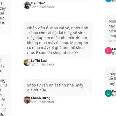
hơ
 1
Trần Thư
hơn 1 năm trước
đây.
quá
tục
Mình
🌟
nay 
Nhân viên ở shop vui vẻ, nhiệt tình
niề
. Shop còn cài đặt lại máy, vệ sinh
Shop
máy giúp em miễn phí mặc dù em
sao ⭐
không mua máy ở shop. Mọi người
có mua máy thì ghé ủng hộ shop
Lo
nhé. E cảm ơn shop nhiều ^^
gầ
ó
Le Thi Lua
hơn 1 năm trước
Máy
ến
máy 
dễ t
ạng
hãy
. Tư
Shop tư vấn nhiệt tình nha, máy
i
giá tốt nữa
E
h.
hơ
Khánh Hưng
ười
hơn 1 năm trước
nh
í và
đợi