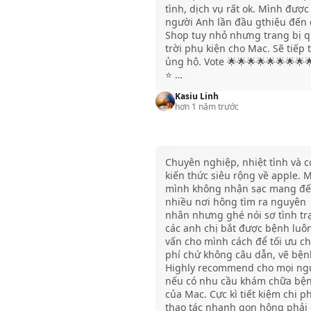
tình, dịch vụ rất ok. Mình được
người Anh lần đầu gthiệu đến 
Shop tuy nhỏ nhưng trang bị 
trời phụ kiện cho Mac. Sẽ tiếp 
ủng hộ. Vote 🌟🌟🌟🌟🌟🌟🌟🌟
⭐️ …
Kasiu Linh
hơn 1 năm trước
Chuyên nghiệp, nhiệt tình và c
kiến thức siêu rộng về apple. 
mình không nhận sạc mang đ
nhiều nơi hông tìm ra nguyên
nhân nhưng ghé nói sơ tình tr
các anh chị bắt được bệnh luôn
vấn cho mình cách để tối ưu ch
phí chứ không câu dẫn, vẽ bện
Highly recommend cho mọi ng
nếu có nhu cầu khám chữa bệ
của Mac. Cực kì tiết kiệm chi ph
thao tác nhanh gọn hông phải 