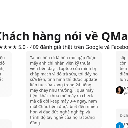
Khách hàng nói về QMa
★★★ 5.0 - 409 đánh giá thật trên Google và Faceb
iệu
Ta nói hên ơi là hên mới gặp được
sốp
 đổ
mấy anh chị nhân viên kỹ thuật
còn 
nh,
viên bên đây... Laptop của mình bị
tiền
n
chập mạch vì đổ trà sữa, tới đây họ
điể
ác
sửa liền, tình hình thì được update
lun 
liên tục sửa xong trong 24 tiếng
Ng
máy chạy như thường... qua mấy
gầ
tiệm khác chưa mở máy ra check
mà đã đòi keep máy 3-4 ngày, nam
mô! Chúc tiệm được biết đến nhiều
hơn vì đạo đức nghề nghiệp và
Dịch
trình độ tay nghề của họ rất xứng
đáng.
Tr