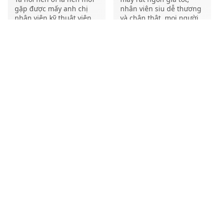
gặp được mấy anh chị
nhân viên siu dễ thương
nhân viên kỹ thuật viên
và chân thật. mọi người
bên đây... Laptop của
hãy ủng hộ nha
mình bị chập mạch vì đổ
Emy Wu
trà sữa, tới đây họ sửa
hơn 1 năm trước
liền, tình hình thì được
update liên tục sửa xong
trong 24 tiếng máy chạy
như thường... qua mấy
Thật may mắn khi được
tiệm khác chưa mở máy
giới thiệu QMac để cấp
ra check mà đã đòi keep
cứu chiếc máy bị đổ nước
máy 3-4 ngày, nam mô!
vào 🥰 Mọi người nhiệt
Chúc tiệm được biết đến
tình, dễ thương, anh KTV
nhiều hơn vì đạo đức
làm rất cẩn thận, cảm
nghề nghiệp và trình độ
thấy rất trân trọng các
tay nghề của họ rất xứng
sản phẩm của khách.
đáng.
Highly recommend nha.
…
Trần Thư
1 năm trước
Tấn Duy Võ
1 năm trước
Rất tốt, cảm ơn các bạn