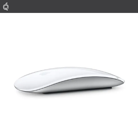
Mac
MacBook Pro
MacBook Air
Phụ Kiện
Thu Mua
Sửa Chữa
Thay Linh Kiện