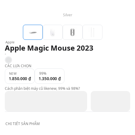
Silver
QBlog
Apple
Apple Magic Mouse 2023
-
Silver
CÁC LỰA CHỌN
99%
NEW
1.850.000 ₫
1.350.000 ₫
Cách phân biệt máy cũ likenew, 99% và 98%?
CHI TIẾT
SẢN PHẨM