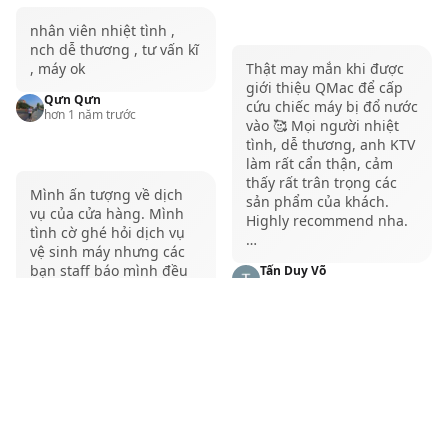
cao cấp, có độ dày vừa phải, giúp bảo vệ MacBook
khỏi trầy xước, va đập hiệu quả nhưng vẫn đảm bảo
nhân viên nhiệt tình ,
nch dễ thương , tư vấn kĩ
độ bền bỉ cao để sử dụng trong thời gian dài mà
, máy ok
Thật may mắn khi được
không bị bong tróc, sờn xước.
giới thiệu QMac để cấp
Qưn Qưn
cứu chiếc máy bị đổ nước
Tham khảo thêm dịch vụ
sửa chữa MacBook
tại
hơn 1 năm trước
vào 🥰 Mọi người nhiệt
QMac Store
tình, dễ thương, anh KTV
làm rất cẩn thận, cảm
Để có được miếng dán MacBook, dán màn hình
thấy rất trân trọng các
Mình ấn tượng về dịch
MacBook chất lượng cao, bạn nên đến những cửa
sản phẩm của khách.
vụ của cửa hàng. Mình
Highly recommend nha.
hàng uy tín, chuyên cung cấp phụ kiện Apple. QMac
tình cờ ghé hỏi dịch vụ
…
vệ sinh máy nhưng các
Store là địa chỉ tin cậy, mang đến đa dạng các loại
bạn staff báo mình đều
Tấn Duy Võ
miếng dán từ thương hiệu nổi tiếng, đảm bảo chất
hơn 1 năm trước
miễn phí nên mình rất
bất ngờ về dịch vụ của
lượng và giá cả cạnh tranh.
shop. Chắc chắn mình sẽ
Dịch vụ dán MacBook và dán
ủng hộ shop khi có việc
cần cũng như dịch vụ
Tuyệt vời
màn hình chất lượng tại QMac
của shop ❤️💪 …
Tan Nguyen
Store
hơn 1 năm trước
Toan Thai Thanh
hơn 1 năm trước
QMac Store tự hào là địa chỉ uy tín, chuyên cung cấp