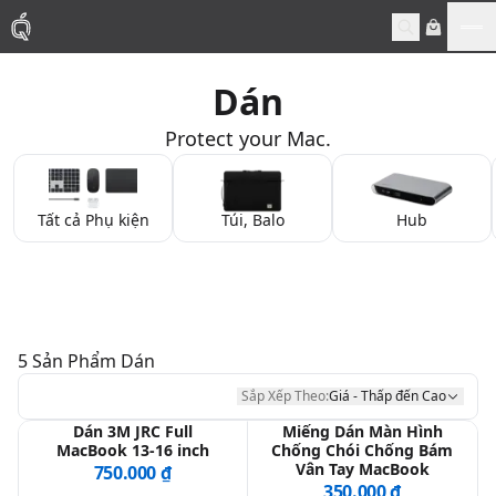
Me
Dán
Mac
Protect your Mac.
MacBook Pro
Tất cả Phụ kiện
Túi, Balo
Hub
MacBook Air
Phụ Kiện
Thu Mua
5
Sản Phẩm
Dán
Sắp Xếp Theo:
Giá - Thấp đến Cao
Sửa Chữa
Dán 3M JRC Full
Miếng Dán Màn Hình
MacBook 13-16 inch
Chống Chói Chống Bám
Vân Tay MacBook
750.000 ₫
350.000 ₫
Thay Linh Kiện