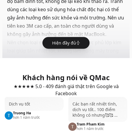
độ bám dính tốt, không để lại keo khi tháo ra. Tránh
dùng các loại keo sử dụng hóa chất độc hại có thể
gây ảnh hưởng đến sức khỏe và môi trường. Nên ưu
tiên keo 3M cao cấp, an toàn cho người dùng và
không gây ảnh hưởng đến bề mặt MacBook.
Nên chọn loại miếng dán cao cấp được phủ lớp kim
Hiện đầy đủ
loại giúp tản nhiệt tốt, không làm nóng máy trong
quá trình sử dụng, đảm bảo máy luôn hoạt động ổn
định, bảo vệ hiệu quả các linh kiện bên trong.
Đối với những ai yêu thích vẻ đẹp nguyên bản của
Khách hàng nói về QMac
MacBook, thì nên chọn miếng dán có màu sắc tiệp
★★★★★ 5.0 - 409 đánh giá thật trên Google và
với màu máy, ôm sát viền máy, tạo sự đồng nhất.
Facebook
Kích thước và đường cắt của miếng dán chính xác,
Dịch vụ tốt
Các bạn rất nhiệt tình,
vừa khít với từng góc cạnh của MacBook để tăng
dịch vụ tốt.. 100 điểm
Truong Ha
không có nhưng🥰🥰 …
tính thẩm mỹ.
hơn 1 năm trước
Nên ưu tiên các loại miếng dán được làm từ chất liệu
Tram Pham Kim
hơn 1 năm trước