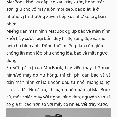
MacBook khỏi va đập, cọ xát, trầy xước, bong tróc
sơn, giữ cho vỏ máy luôn mới đẹp, đặc biệt là ở
những vị trí thường xuyên tiếp xúc như kê tay, bàn
phím.
Miếng dán màn hình MacBook giúp bảo vệ màn hình
khỏi trầy xước, bụi bẩn, duy trì độ sáng đẹp và sắc
nét cho hình ảnh. Đồng thời, miếng dán còn giúp
chống ăn mòn lớp phủ chống lóa, bảo vệ mắt người
dùng.
So với giá trị của MacBook, hay việc thay thế màn
hình/vỏ máy do hư hỏng, thì chi phí dán bảo vệ và
dán màn hình chỉ là khoản đầu tư nhỏ, mang lại lợi
ích lâu dài. Ngoài ra, khi bạn muốn bán lại MacBook
cũ, một chiếc máy với ngoại hình đẹp, nguyên vẹn sẽ
có giá trị cao hơn so với máy có nhiều vết trầy xước.