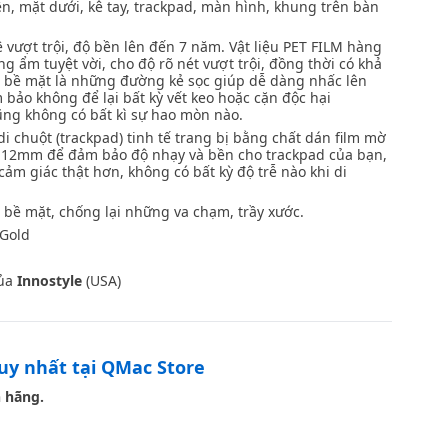
ên, mặt dưới, kê tay, trackpad, màn hình, khung trên bàn
 vượt trội, độ bền lên đến 7 năm. Vật liệu PET FILM hàng
 ẩm tuyệt vời, cho độ rõ nét vượt trội, đồng thời có khả
 bề mặt là những đường kẻ sọc giúp dễ dàng nhấc lên
bảo không để lại bất kỳ vết keo hoặc cặn độc hại
ũng không có bất kì sự hao mòn nào.
 chuột (trackpad) tinh tế trang bị bằng chất dán film mờ
.12mm để đảm bảo độ nhạy và bền cho trackpad của bạn,
ảm giác thật hơn, không có bất kỳ độ trễ nào khi di
c bề mặt, chống lại những va chạm, trầy xước.
 Gold
của
Innostyle
(USA)
duy nhất tại QMac Store
 hãng.