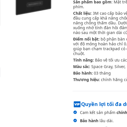
Sản phẩm bao gồm
: Mặt tr
phím.
Chất liệu:
3M cao cấp bảo vệ
đầu cung cấp khả năng chống
năng chống thấm dầu. Dưới
xuống nhờ tính đàn hồi đảm 
nào sau một thời gian dài c
Điểm nổi bật:
bộ phận bàn di
với độ mỏng hoàn hảo chỉ 0
giúp bạn chạm trackpad có c
chuột.
Tính năng:
Bảo vệ tối ưu cá
Màu sắc:
Space Gray, Silver,
Bảo hành:
03 tháng
Thương hiệu:
chính hãng 
Quyền lợi tối đa 
Cam kết sản phẩm
chính
Bảo hành
lâu dài.