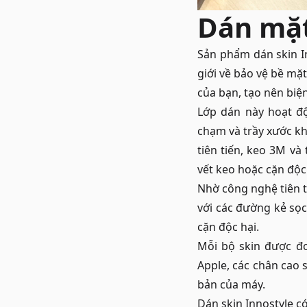
Dán mặt
Sản phẩm dán skin I
giới về bảo vệ bề mặ
của bạn, tạo nên biện
Lớp dán này hoạt đ
chạm và trầy xước kh
tiên tiến, keo 3M và
vết keo hoặc cặn độc 
Nhờ công nghệ tiên t
với các đường kẻ sọc
cặn độc hại.
Mỗi bộ skin được đo
Apple, các chân cao s
bản của máy.
Dán skin Innostyle c