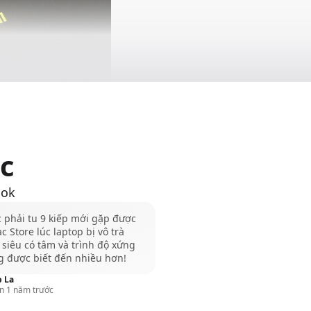
tyle Diamond Guard 6
c
i gian sử dụng.
p bảo vệ này đảm bảo
ook
PET FILM cao cấp cung
à giảm thiểu các vết
 phải tu 9 kiếp mới gặp được
 Store lúc laptop bị vô trà
 siêu có tâm và trình độ xứng
hảo và không có bong
g được biết đến nhiều hơn!
 tích hợp công nghệ
 La
n 1 năm trước