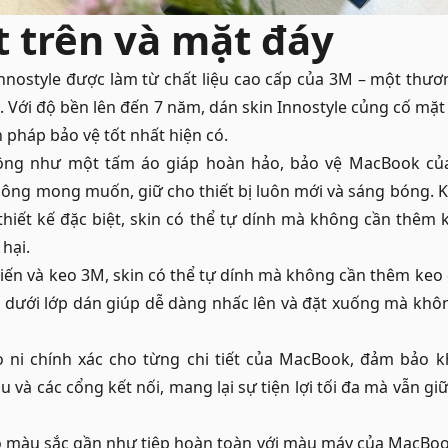
 trên và mặt đáy
nnostyle được làm từ chất liệu cao cấp của 3M – một thươ
t. Với độ bền lên đến 7 năm, dán skin Innostyle củng cố mặ
 pháp bảo vệ tốt nhất hiện có.
ộng như một tấm áo giáp hoàn hảo, bảo vệ MacBook củ
ông mong muốn, giữ cho thiết bị luôn mới và sáng bóng. K
 thiết kế đặc biệt, skin có thể tự dính mà không cần thêm 
hại.
iến và keo 3M, skin có thể tự dính mà không cần thêm keo d
 dưới lớp dán giúp dễ dàng nhấc lên và đặt xuống mà khôn
 ni chính xác cho từng chi tiết của MacBook, đảm bảo 
u và các cổng kết nối, mang lại sự tiện lợi tối đa mà vẫn 
ó màu sắc gần như tiệp hoàn toàn với màu máy của MacBook