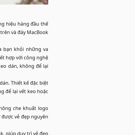
ng hiệu hàng đầu thế
t trên và đáy MacBook
a bạn khỏi những va
ết hợp với công nghệ
keo dán, không để lại
án. Thiết kế đặc biệt
g để lại vết keo hoặc
không che khuất logo
giữ được vẻ đẹp nguyên
, giúp duy trì vẻ đẹp