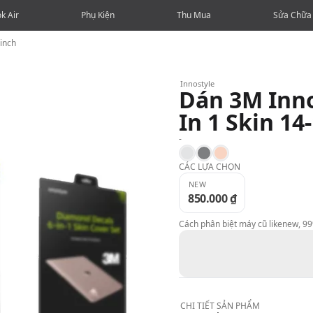
k Air
Phụ Kiện
Thu Mua
Sửa Chữa
inch
Innostyle
Dán 3M Inn
In 1 Skin 14
-
Silver
Space Gray
Gold
CÁC LỰA CHỌN
NEW
850.000 ₫
Cách phân biệt máy cũ likenew, 9
CHI TIẾT
SẢN PHẨM