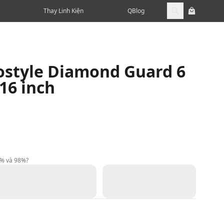
Thay Linh Kiện
QBlog
ostyle Diamond Guard 6
-16 inch
9% và 98%?