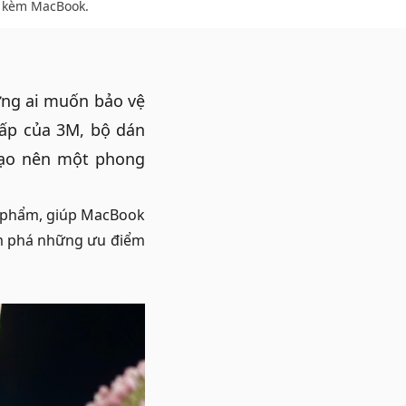
 kèm MacBook.
ững ai muốn bảo vệ
cấp của 3M, bộ dán
tạo nên một phong
 phẩm, giúp
MacBook
ám phá những ưu điểm