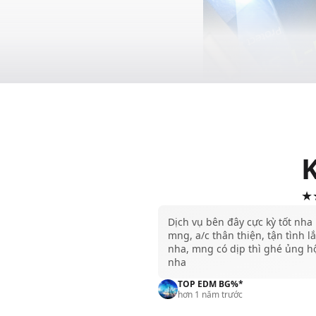
Dán mà
Màn hình là bộ phận
In 1 Skin giúp giữ c
Được làm từ màng PE
★★
khả năng hiển thị ho
cấp khả năng chống ẩ
Dịch vụ bên đây cực kỳ tốt nha
mng, a/c thân thiện, tận tình l
ố, dấu vân tay.
nha, mng có dịp thì ghé ủng h
Lớp dán được thiết 
nha
bóng, đảm bảo các 
TOP EDM BG%*
hơn 1 năm trước
tiên tiến giúp dễ dàn