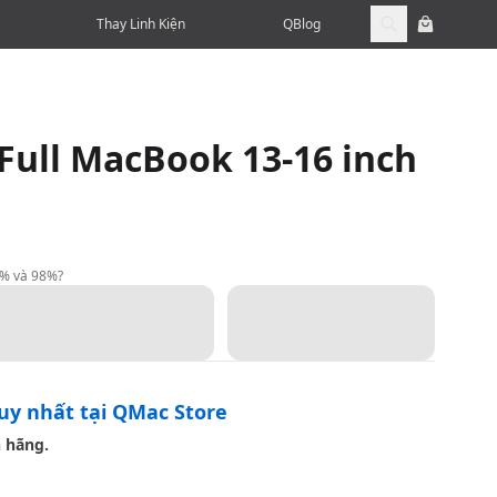
Thay Linh Kiện
QBlog
Full MacBook 13-16 inch
9% và 98%?
duy nhất tại QMac Store
 hãng.