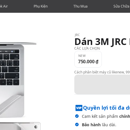
k Air
Phụ Kiện
Thu Mua
Sửa Chữa
JRC
Dán 3M JRC 
CÁC LỰA CHỌN
NEW
750.000 ₫
Cách phân biệt máy cũ likenew, 9
Quyền lợi tối đa 
Cam kết sản phẩm
chính
Bảo hành
lâu dài.