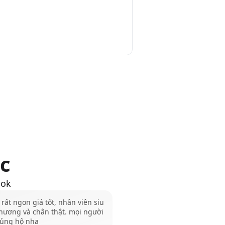
c
ook
rất ngon giá tốt, nhân viên siu
hương và chân thật. mọi người
 ủng hộ nha