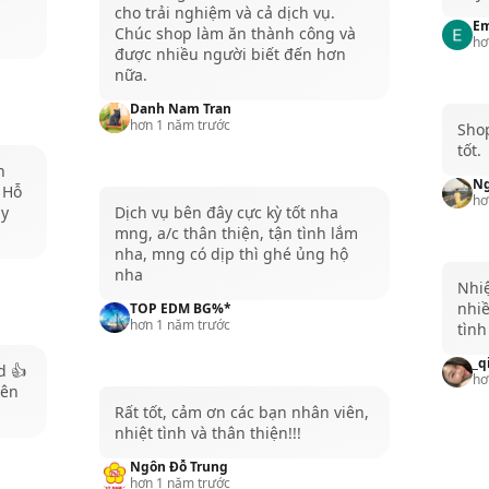
cho trải nghiệm và cả dịch vụ.
E
Chúc shop làm ăn thành công và
hơ
được nhiều người biết đến hơn
nữa.
Danh Nam Tran
hơn 1 năm trước
Shop
tốt.
n
Ng
. Hỗ
hơ
áy
Dịch vụ bên đây cực kỳ tốt nha
mng, a/c thân thiện, tận tình lắm
nha, mng có dịp thì ghé ủng hộ
nha
Nhiệ
nhiề
TOP EDM BG%*
hơn 1 năm trước
tình
_q
d 👍
hơ
yên
Rất tốt, cảm ơn các bạn nhân viên,
nhiệt tình và thân thiện!!!
Ngôn Đỗ Trung
hơn 1 năm trước