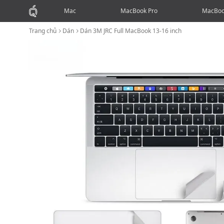
Mac
MacBook Pro
MacBoo
Trang chủ
Dán
Dán 3M JRC Full MacBook 13-16 inch