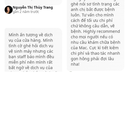
ghé nói sơ tình trạng các
gian và công sức.
Nguyễn Thị Thùy Trang
anh chị bắt được bệnh
gần 2 năm trước
Truyền dữ liệu nhanh chóng, mượt mà và ổn định.
luôn. Tư vấn cho mình
Đồng thời hỗ trợ nhiều chức năng như sạc pin, đọc
cách để tối ưu chi phí
chứ không câu dẫn, vẽ
thẻ nhớ, xuất hình ảnh,... giúp tiết kiệm chi phí hơn
bệnh. Highly recommend
Mình ấn tượng về dịch
so với việc mua nhiều thiết bị riêng lẻ khác nhau.
cho mọi người nếu có
vụ của cửa hàng. Mình
nhu cầu khám chữa bệnh
Nhược điểm:
tình cờ ghé hỏi dịch vụ
của Mac. Cực kì tiết kiệm
vệ sinh máy nhưng các
So với các loại cáp chuyển đổi thông thường khác
chi phí và thao tác nhanh
bạn staff báo mình đều
gọn hông phải đợi lâu
trên thị trường, cổng chuyển đổi Macbook có giá
miễn phí nên mình rất
nha!
bất ngờ về dịch vụ của
thành cao hơn.
shop. Chắc chắn mình sẽ
Htrgg L
Các sản phẩm hub MacBook thường hạn chế về lựa
hơn 1 năm trước
ủng hộ shop khi có việc
cần cũng như dịch vụ
chọn màu sắc, chủ yếu là trắng và đen.
của shop ❤️💪 …
Toan Thai Thanh
Shop dễ thương, nhân
hơn 1 năm trước
viên thân thiện. mua túi
chống shock thấy chất
lượng, được mn cài phần
mềm và vệ sinh máy tính
chắc phải tu 9 kiếp mới
free nữa. 10 điểm ko