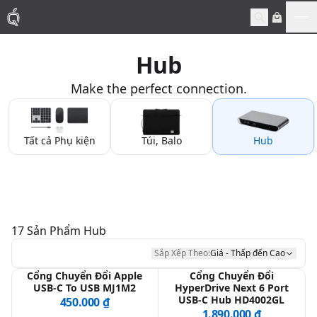
Me
Hub
Mac
Make the perfect connection.
MacBook Pro
Tất cả Phụ kiện
Túi, Balo
Hub
MacBook Air
Phụ Kiện
Thu Mua
17
Sản Phẩm
Hub
Sắp Xếp Theo:
Giá - Thấp đến Cao
Sửa Chữa
Cổng Chuyển Đổi Apple
Cổng Chuyển Đổi
USB-C To USB MJ1M2
HyperDrive Next 6 Port
USB-C Hub HD4002GL
450.000 ₫
1.890.000 ₫
Thay Linh Kiện