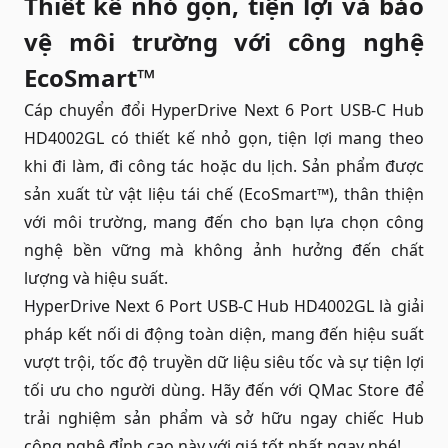
Thiết kế nhỏ gọn, tiện lợi và bảo
vệ môi trường với công nghệ
EcoSmart™
Cáp chuyển đổi HyperDrive Next 6 Port USB-C Hub
HD4002GL có thiết kế nhỏ gọn, tiện lợi mang theo
khi đi làm, đi công tác hoặc du lịch. Sản phẩm được
sản xuất từ vật liệu tái chế (EcoSmart™), thân thiện
với môi trường, mang đến cho bạn lựa chọn công
nghệ bền vững mà không ảnh hưởng đến chất
lượng và hiệu suất.
HyperDrive Next 6 Port USB-C Hub HD4002GL là giải
pháp kết nối di động toàn diện, mang đến hiệu suất
vượt trội, tốc độ truyền dữ liệu siêu tốc và sự tiện lợi
tối ưu cho người dùng. Hãy đến với QMac Store để
trải nghiệm sản phẩm và sở hữu ngay chiếc Hub
công nghệ đỉnh cao này với giá tốt nhất ngay nhé!