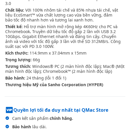
3.0
Chất liệu:
Với 100% nhôm tái chế và 85% nhựa tái chế, vật
liệu EcoSmart™ vừa chất lượng cao vừa bền vững, đảm
bảo tốc độ nhanh hơn và tương lai xanh hơn.
Thiết kế:
Hỗ trợ màn hình mở rộng kép 4K60Hz cho PC và
Chromebook
.
Truyền dữ liệu tốc độ gấp 2 lần với USB 3.2
10Gbps
.
Gigabit Ethernet nhanh và đáng tin cậy
.
Chuyển
ảnh và video với tốc độ gấp 3 lần với thẻ SD 312MB/s. Công
suất sạc với PD 3.0 100W.
Kích thước:
114.9mm x 37.04mm x 15mm
Trọng lượng:
66g
Tương thích:
Windows® PC (2 màn hình độc lập); Mac® (Một
màn hình độc lập); Chromebook™ (2 màn hình độc lập)
Bảo hành:
24 tháng (lỗi 1 đổi 1)
Thương hiệu Mỹ của Sanho Corporation (HYPER)
Quyền lợi tối đa duy nhất tại QMac Store
Cam kết sản phẩm
chính hãng.
Bảo hành
lâu dài.