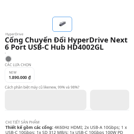
QBlog
HyperDrive
Cổng Chuyển Đổi HyperDrive Next
6 Port USB-C Hub HD4002GL
-
Space Gray
CÁC LỰA CHỌN
NEW
1.890.000 ₫
Cách phân biệt máy cũ likenew, 99% và 98%?
CHI TIẾT
SẢN PHẨM
Thiết kế gồm các cổng:
4K60Hz HDMI; 2x USB-A 10Gbps; 1 x
USB-C 10Gbps; 1x SD 312 MB/s; 1x USB-C 10Gbps 100W PD