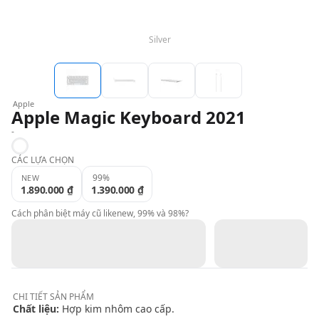
QBlog
Silver
Apple
Apple Magic Keyboard 2021
-
White
CÁC LỰA CHỌN
99%
NEW
1.890.000 ₫
1.390.000 ₫
Cách phân biệt máy cũ likenew, 99% và 98%?
CHI TIẾT
SẢN PHẨM
Chất liệu:
Hợp kim nhôm cao cấp.