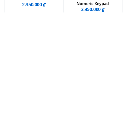
Numeric Keypad
2.350.000 ₫
3.450.000 ₫
Khách hàng nói về QMac
★★★★★ 5.0 - 409 đánh giá thật trên Google và
Facebook
Mình ấn tượng về dịch
shop rất nhiệt tình , tận
vụ của cửa hàng. Mình
tâm
tình cờ ghé hỏi dịch vụ
Lộc Phạm
vệ sinh máy nhưng các
hơn 1 năm trước
bạn staff báo mình đều
miễn phí nên mình rất
bất ngờ về dịch vụ của