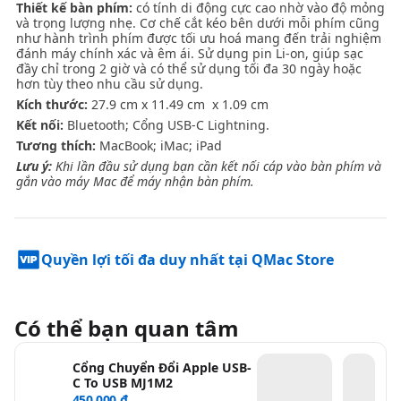
Thiết kế bàn phím:
có tính di động cực cao nhờ vào độ mỏng
và trọng lượng
nhẹ.
Cơ chế cắt kéo bên dưới mỗi phím cũng
như hành trình phím được tối ưu hoá mang đến trải nghiệm
đánh máy chính xác và êm ái. Sử dụng pin Li-on, giúp sạc
đầy chỉ trong 2 giờ và có thể sử dụng tối đa 30 ngày hoặc
hơn tùy theo nhu cầu sử dụng.
Kích thước:
27.9 cm x 11.49 cm x 1.09 cm
Kết nối:
Bluetooth; Cổng USB-C Lightning.
Tương thích:
MacBook; iMac; iPad
Lưu ý:
Khi lần đầu sử dụng bạn cần kết nối cáp vào bàn phím và
gắn vào máy Mac để máy nhận bàn phím.
Quyền lợi tối đa duy nhất tại QMac Store
Có thể bạn quan tâm
Cổng Chuyển Đổi Apple USB-
C To USB MJ1M2
450.000 ₫