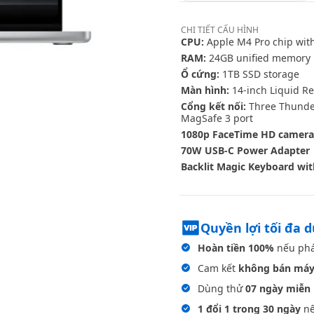
CHI TIẾT
CẤU HÌNH
CPU:
Apple M4 Pro chip with
RAM:
24GB unified memory
Ổ cứng:
1TB SSD storage
Màn hình:
14-inch Liquid Re
Cổng kết nối:
Three Thunder
MagSafe 3 port
1080p FaceTime HD camera
70W USB-C Power Adapter
Backlit Magic Keyboard wit
Quyền lợi tối đa 
Hoàn tiền 100%
nếu phá
Cam kết
không bán máy
Dùng thử
07 ngày miễn 
1 đổi 1 trong 30 ngày
nế