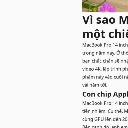
Vì sao 
một chi
MacBook Pro 14 inch
trong năm nay. Ở th
bạn chắc chắn sẽ nh
video 4K, lập trình 
phẩm này vào cuối năm
vài năm tới.
Con chip App
MacBook Pro 14 inch 
tiền nhiệm. Cụ thể, 
cùng GPU lên đến 20
Bên cạnh đó, anh em