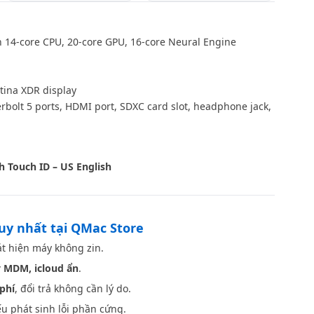
 14-core CPU, 20-core GPU, 16-core Neural Engine
tina XDR display
bolt 5 ports, HDMI port, SDXC card slot, headphone jack,
Space Black
h Touch ID – US English
duy nhất tại QMac Store
t hiện máy không zin.
 MDM, icloud ẩn
.
phí
, đổi trả không cần lý do.
u phát sinh lỗi phần cứng.