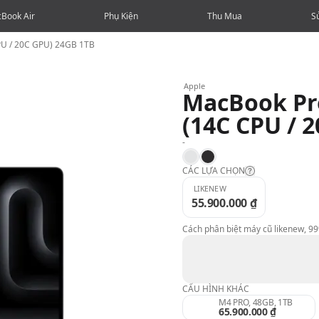
Book Air
Phụ Kiện
Thu Mua
S
PU / 20C GPU) 24GB 1TB
Apple
MacBook Pro
(14C CPU / 
-
Silver
Space Black
CÁC LỰA CHỌN
LIKENEW
55.900.000 ₫
Likenew:
Cách phân biệt máy cũ likenew, 9
99%:
98%:
CẤU HÌNH KHÁC
M4 PRO, 48GB, 1TB
65.900.000 ₫