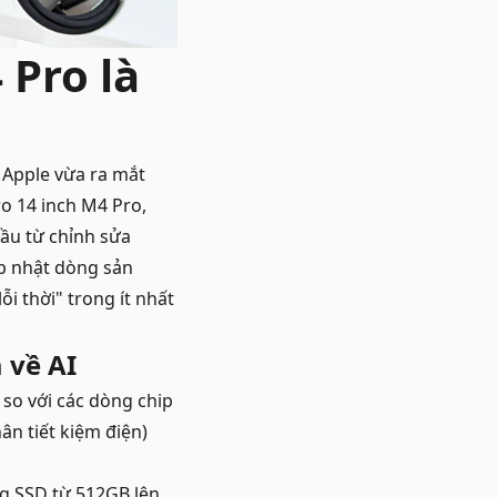
 Pro là
Apple vừa ra mắt
o 14 inch M4 Pro,
ầu từ chỉnh sửa
ập nhật dòng sản
i thời" trong ít nhất
 về AI
so với các dòng chip
ân tiết kiệm điện)
g SSD từ 512GB lên