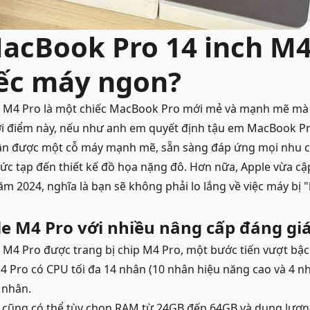
MacBook Pro 14 inch M4
ếc máy ngon?
 M4 Pro là một chiếc
MacBook Pro
mới mẻ và mạnh mẽ mà 
ời điểm này, nếu như anh em quyết định tậu em MacBook Pr
ận được một cỗ máy mạnh mẽ, sẵn sàng đáp ứng mọi nhu c
phức tạp đến thiết kế đồ họa nặng đô. Hơn nữa, Apple vừa c
 2024, nghĩa là bạn sẽ không phải lo lắng về việc máy bị "lỗ
le M4 Pro với nhiều nâng cấp đáng giá
M4 Pro được trang bị chip M4 Pro, một bước tiến vượt bậc 
M4 Pro có CPU tối đa 14 nhân (10 nhân hiệu năng cao và 4 nh
 nhân.
 cũng có thể tùy chọn RAM từ 24GB đến 64GB và dung lượn