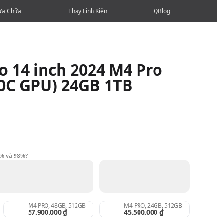
ửa Chữa
Thay Linh Kiện
QBlog
 14 inch 2024 M4 Pro
20C GPU) 24GB 1TB
9% và 98%?
M4 PRO, 48GB, 512GB
M4 PRO, 24GB, 512GB
57.900.000 ₫
45.500.000 ₫