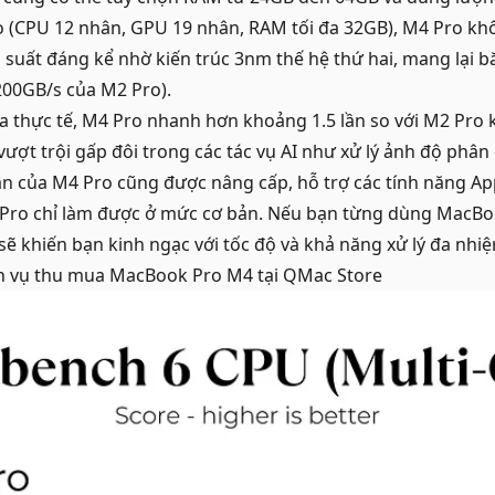
ro (CPU 12 nhân, GPU 19 nhân, RAM tối đa 32GB), M4 Pro kh
u suất đáng kể nhờ kiến trúc 3nm thế hệ thứ hai, mang lại 
200GB/s của M2 Pro).
ra thực tế, M4 Pro nhanh hơn khoảng 1.5 lần so với M2 Pro 
 vượt trội gấp đôi trong các tác vụ AI như xử lý ảnh độ phân 
n của M4 Pro cũng được nâng cấp, hỗ trợ các tính năng Ap
Pro chỉ làm được ở mức cơ bản. Nếu bạn từng dùng MacBo
sẽ khiến bạn kinh ngạc với tốc độ và khả năng xử lý đa nhi
h vụ
thu mua MacBook Pro M4
tại QMac Store