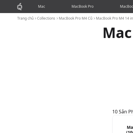
Mac
MacBook Pro
MacBoo
Trang chủ
Collections
MacBook Pro M4 Cũ
MacBook Pro M4 14 in
Mac
10
Sản 
MacBook Pro M4 14 inch Cũ
Ma
(10