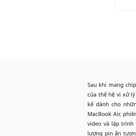
Sau khi mang chip
của thế hệ vi xử l
kế dành cho những
MacBook Air, phiê
video và lập trìn
lượng pin ấn tượ