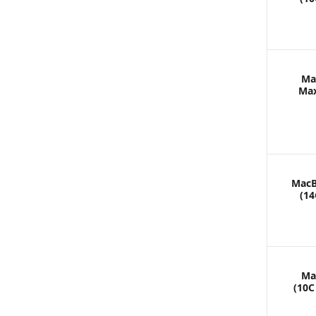
Ma
Max
MacB
(14
Ma
(10C