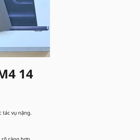
M4 14
 tác vụ nặng.
à rõ ràng hơn.