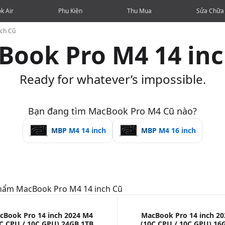
k Air
Phụ Kiện
Thu Mua
Sửa Chữa
ch Cũ
Book Pro M4 14 inc
Ready for whatever’s impossible.
Bạn đang tìm MacBook Pro M4 Cũ nào?
MBP M4 14 inch
MBP M4 16 inch
Phẩm
MacBook Pro M4 14 inch Cũ
cBook Pro 14 inch 2024 M4
MacBook Pro 14 inch 2
C CPU / 10C GPU) 24GB 1TB
(10C CPU / 10C GPU) 16