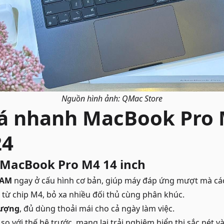
Nguồn hình ảnh: QMac Store
á nhanh MacBook Pro 
24
MacBook Pro M4 14 inch
RAM
ngay ở cấu hình cơ bản, giúp máy đáp ứng mượt mà các
từ chip M4, bỏ xa nhiều đối thủ cùng phân khúc.
tượng
, đủ dùng thoải mái cho cả ngày làm việc.
so với thế hệ trước, mang lại trải nghiệm hiển thị sắc nét v