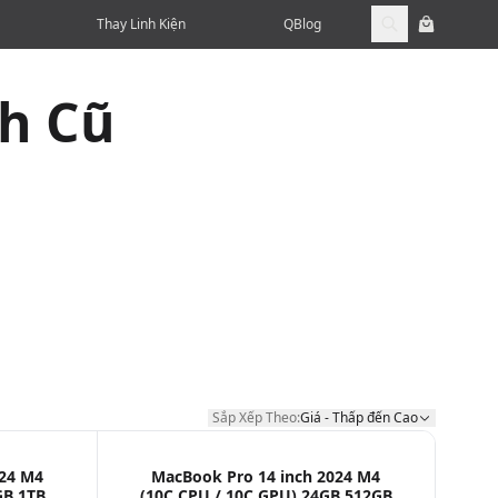
Thay Linh Kiện
QBlog
h Cũ
Sắp Xếp Theo:
Giá - Thấp đến Cao
Sắp Xếp Theo:
024 M4
MacBook Pro 14 inch 2024 M4
GB 1TB
(10C CPU / 10C GPU) 24GB 512GB