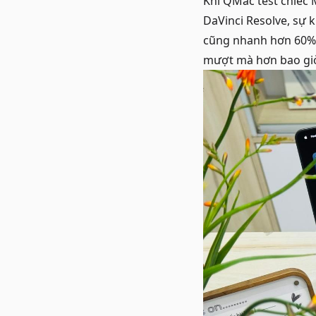
Khi QMac test chiếc
DaVinci Resolve, sự 
cũng nhanh hơn 60% s
mượt mà hơn bao giờ