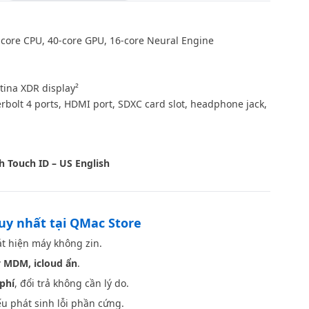
core CPU, 40‑core GPU, 16‑core Neural Engine
tina XDR display²
bolt 4 ports, HDMI port, SDXC card slot, headphone jack,
Space Gray
h Touch ID – US English
duy nhất tại QMac Store
t hiện máy không zin.
 MDM, icloud ẩn
.
phí
, đổi trả không cần lý do.
u phát sinh lỗi phần cứng.