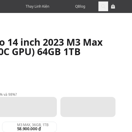
Thay Linh Kiện
QBlog
 14 inch 2023 M3 Max
40C GPU) 64GB 1TB
9% và 98%?
M3 MAX, 36GB, 1TB
58.900.000 ₫