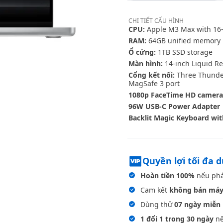
CHI TIẾT
CẤU HÌNH
CPU:
Apple M3 Max with 16‑
RAM:
64GB unified memory
Ổ cứng:
1TB SSD storage
Màn hình:
14-inch Liquid Re
Cổng kết nối:
Three Thunder
MagSafe 3 port
1080p FaceTime HD camera
96W USB-C Power Adapter
Backlit Magic Keyboard wit
Quyền lợi tối đa 
Hoàn tiền 100%
nếu phá
Cam kết
không bán máy
Dùng thử
07 ngày miễn 
1 đổi 1 trong 30 ngày
nế