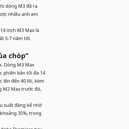
khi dòng M3 đã ra
được nhiều anh em
 14 inch M3 Max là
ất 5-7 năm tới.
ủa chóp”
ax. Dòng M3 Max
ặc phiên bản tối đa 14
ặc lên đến 40 lõi, kèm
ng M2 Max trước đó,
ệu suất đáng kể nhờ
n khoảng 35%, trong