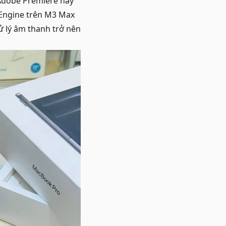
Adobe Premiere hay
l Engine trên M3 Max
ử lý âm thanh trở nên