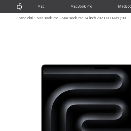
Mac
MacBook Pro
MacBoo
Trang chủ
MacBook Pro
MacBook Pro 14 inch 2023 M3 Max (16C 