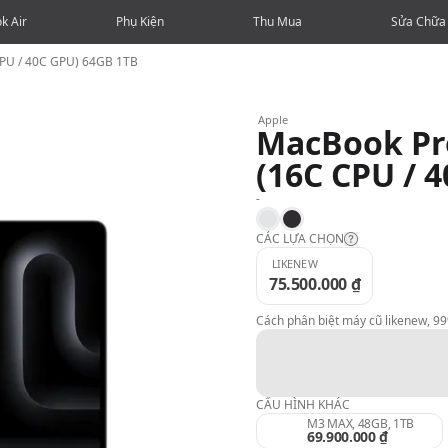
k Air
Phụ Kiện
Thu Mua
Sửa Chữa
CPU / 40C GPU) 64GB 1TB
Apple
MacBook Pro
(16C CPU / 
-
Silver
Space Black
CÁC LỰA CHỌN
LIKENEW
75.500.000 ₫
Likenew:
Cách phân biệt máy cũ likenew, 9
99%:
98%:
CẤU HÌNH KHÁC
M3 MAX, 48GB, 1TB
69.900.000 ₫