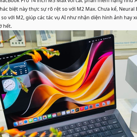
 MacBook Pro 14 inch M3 Max với các phần mềm nặng như 
khác biệt này thực sự rõ rệt so với M2 Max. Chưa kể, Neura
o với M2, giúp các tác vụ AI như nhận diện hình ảnh hay x
 hết.