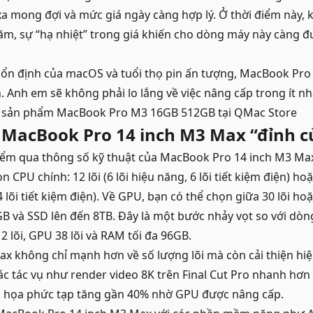
a mong đợi và mức giá ngày càng hợp lý. Ở thời điểm này, 
m, sự “hạ nhiệt” trong giá khiến cho dòng máy này càng 
ự ổn định của macOS và tuổi thọ pin ấn tượng, MacBook Pro
. Anh em sẽ không phải lo lắng về việc nâng cấp trong ít nh
c sản phẩm
MacBook Pro M3 16GB 512GB
tại QMac Store
 MacBook Pro 14 inch M3 Max “đỉnh c
điểm qua thông số kỹ thuật của MacBook Pro 14 inch M3 M
 CPU chính: 12 lõi (6 lõi hiệu năng, 6 lõi tiết kiệm điện) ho
 4 lõi tiết kiệm điện). Về GPU, bạn có thể chọn giữa 30 lõi ho
B và SSD lên đến 8TB. Đây là một bước nhảy vọt so với dò
 lõi, GPU 38 lõi và RAM tối đa 96GB.
x không chỉ mạnh hơn về số lượng lõi mà còn cải thiện hi
ác tác vụ như render video 8K trên Final Cut Pro nhanh hơ
đồ họa phức tạp tăng gần 40% nhờ GPU được nâng cấp.