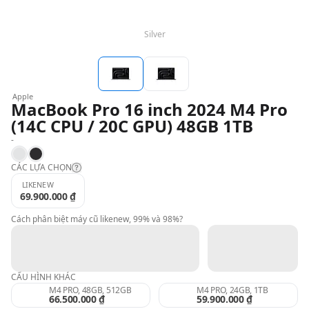
Silver
QBlog
Apple
MacBook Pro 16 inch 2024 M4 Pro
(14C CPU / 20C GPU) 48GB 1TB
-
Silver
Space Black
CÁC LỰA CHỌN
LIKENEW
69.900.000 ₫
Likenew:
Cách phân biệt máy cũ likenew, 99% và 98%?
99%:
CẤU HÌNH KHÁC
98%:
M4 PRO, 48GB, 512GB
M4 PRO, 24GB, 1TB
66.500.000 ₫
59.900.000 ₫