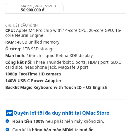
M4 PRO, 24GB, 512GB
50.900.000 ₫
CHI TIẾT
CẤU HÌNH
CPU:
Apple M4 Pro chip with 14-core CPU, 20-core GPU, 16-
core Neural Engine
RAM:
48GB unified memory
Ổ cứng:
1TB SSD storage
Màn hình:
16-inch Liquid Retina XDR display
Cổng kết nối:
Three Thunderbolt 5 ports, HDMI port, SDXC
card slot, headphone jack, MagSafe 3 port
1080p FaceTime HD camera
140W USB-C Power Adapter
Backlit Magic Keyboard with Touch ID – US English
Quyền lợi tối đa duy nhất tại QMac Store
Hoàn tiền 100%
nếu phát hiện máy không zin.
Cam kết
không bán máy MDM, icloud ẩn
.