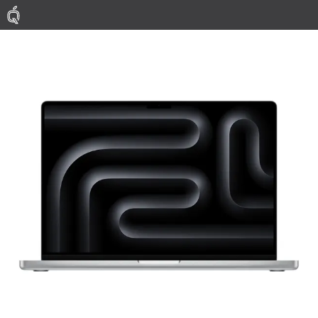
Mac
MacBook Pro
MacBook Air
Phụ Kiện
Thu Mua
Sửa Chữa
Thay Linh Kiện