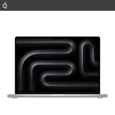
Mac
MacBook Pro
MacBook Air
Phụ Kiện
Thu Mua
Sửa Chữa
Thay Linh Kiện