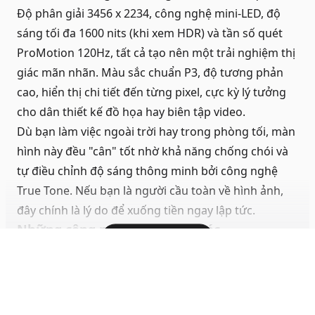
Độ phân giải 3456 x 2234, công nghệ mini-LED, độ
sáng tối đa 1600 nits (khi xem HDR) và tần số quét
ProMotion 120Hz, tất cả tạo nên một trải nghiệm thị
giác mãn nhãn. Màu sắc chuẩn P3, độ tương phản
cao, hiển thị chi tiết đến từng pixel, cực kỳ lý tưởng
cho dân thiết kế đồ họa hay biên tập video.
Dù bạn làm việc ngoài trời hay trong phòng tối, màn
hình này đều "cân" tốt nhờ khả năng chống chói và
tự điều chỉnh độ sáng thông minh bởi công nghệ
True Tone. Nếu bạn là người cầu toàn về hình ảnh,
đây chính là lý do để xuống tiền ngay lập tức.
Những công nghệ hiện đại khác
Hiện đầy đủ
Ngoài cấu hình khủng và màn hình xuất sắc,
MacBook Pro 16 inch M4 Pro còn mang đến cho anh
em những công nghệ khá ngon. Hệ thống loa 6
driver với Spatial Audio cho âm thanh sống động,