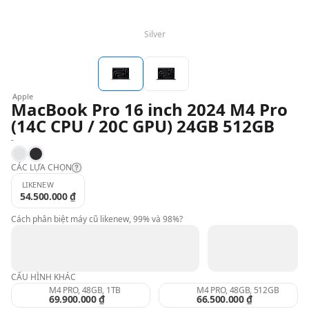
Silver
QBlog
Apple
MacBook Pro 16 inch 2024 M4 Pro
(14C CPU / 20C GPU) 24GB 512GB
-
Silver
Space Black
CÁC LỰA CHỌN
LIKENEW
54.500.000 ₫
Likenew:
Cách phân biệt máy cũ likenew, 99% và 98%?
99%:
CẤU HÌNH KHÁC
98%:
M4 PRO, 48GB, 1TB
M4 PRO, 48GB, 512GB
69.900.000 ₫
66.500.000 ₫