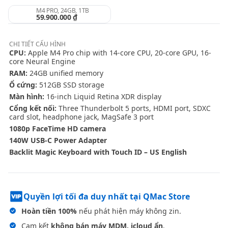
M4 PRO, 24GB, 1TB
59.900.000 ₫
CHI TIẾT
CẤU HÌNH
CPU:
Apple M4 Pro chip with 14-core CPU, 20-core GPU, 16-
core Neural Engine
RAM:
24GB unified memory
Ổ cứng:
512GB SSD storage
Màn hình:
16-inch Liquid Retina XDR display
Cổng kết nối:
Three Thunderbolt 5 ports, HDMI port, SDXC
card slot, headphone jack, MagSafe 3 port
1080p FaceTime HD camera
140W USB-C Power Adapter
Backlit Magic Keyboard with Touch ID – US English
Quyền lợi tối đa duy nhất tại QMac Store
Hoàn tiền 100%
nếu phát hiện máy không zin.
Cam kết
không bán máy MDM, icloud ẩn
.