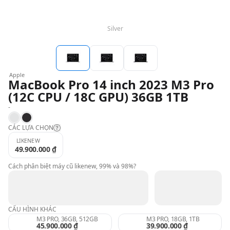
QBlog
Silver
Apple
MacBook Pro 14 inch 2023 M3 Pro
(12C CPU / 18C GPU) 36GB 1TB
-
Silver
Space Black
CÁC LỰA CHỌN
LIKENEW
49.900.000 ₫
Likenew:
Cách phân biệt máy cũ likenew, 99% và 98%?
99%:
CẤU HÌNH KHÁC
98%:
M3 PRO, 36GB, 512GB
M3 PRO, 18GB, 1TB
45.900.000 ₫
39.900.000 ₫