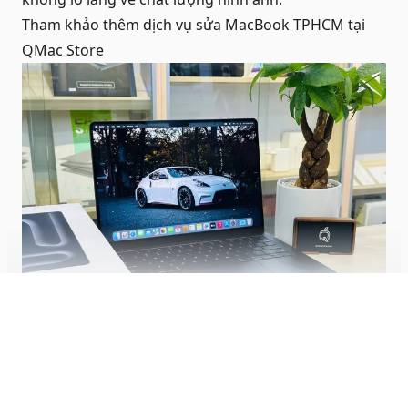
Tham khảo thêm dịch vụ
sửa MacBook TPHCM
tại
QMac Store
Hiện đầy đủ
Mua MacBook Pro M3 14 inch cũ
để có mức giá tốt hơn