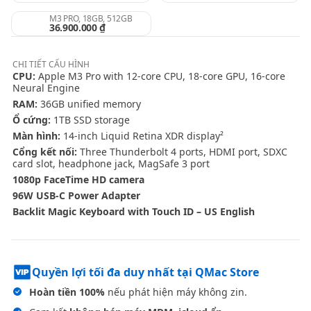
M3 PRO, 18GB, 512GB
36.900.000 ₫
CHI TIẾT
CẤU HÌNH
CPU:
Apple M3 Pro with 12‑core CPU, 18‑core GPU, 16‑core
Neural Engine
RAM:
36GB unified memory
Ổ cứng:
1TB SSD storage
Màn hình:
14-inch Liquid Retina XDR display²
Cổng kết nối:
Three Thunderbolt 4 ports, HDMI port, SDXC
card slot, headphone jack, MagSafe 3 port
1080p FaceTime HD camera
96W USB-C Power Adapter
Backlit Magic Keyboard with Touch ID – US English
Quyền lợi tối đa duy nhất tại QMac Store
Hoàn tiền 100%
nếu phát hiện máy không zin.