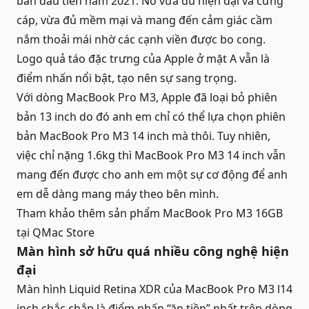
bản đầu tiên năm 2021. Nó vừa đủ hiện đại và cứng
cáp, vừa đủ mềm mại và mang đến cảm giác cầm
nắm thoải mái nhờ các cạnh viền được bo cong.
Logo quả táo đặc trưng của Apple ở mặt A vẫn là
điểm nhấn nổi bật, tạo nên sự sang trọng.
Với dòng MacBook Pro M3, Apple đã loại bỏ phiên
bản 13 inch do đó anh em chỉ có thể lựa chọn phiên
bản MacBook Pro M3 14 inch mà thôi. Tuy nhiên,
việc chỉ nặng 1.6kg thì MacBook Pro M3 14 inch vẫn
mang đến được cho anh em một sự cơ động để anh
em dễ dàng mang máy theo bên mình.
Tham khảo thêm sản phẩm
MacBook Pro M3 16GB
tại QMac Store
Màn hình sở hữu quá nhiều công nghệ hiện
đại
Màn hình Liquid Retina XDR của MacBook Pro M3 l14
inch chắc chắn là điểm nhấn “ăn tiền” nhất trên dòng