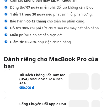
Cam kết
không bán máy MDM, icloud ẩn
.
Dùng thử
07 ngày miễn phí
, đổi trả không cần lý do.
1 đổi 1 trong 30 ngày
nếu phát sinh lỗi phần cứng.
Bảo hành 06-12 tháng
cho toàn bộ phần cứng.
Hỗ trợ 30% chi phí
sửa chữa sau khi máy hết bảo hành.
Miễn phí
vệ sinh cơ bản trọn đời.
Giảm từ 10-20%
phụ kiện chính hãng.
Dành riêng cho MacBook Pro của
bạn
Túi Xách Chống Sốc TomToc
(USA) MacBook 13-14 inch
A14
950.000 ₫
Cổng Chuyển Đổi Apple USB-