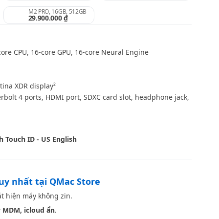
M2 PRO, 16GB, 512GB
29.900.000 ₫
ore CPU, 16‑core GPU, 16‑core Neural Engine
tina XDR display²
bolt 4 ports, HDMI port, SDXC card slot, headphone jack,
Space Gray
h Touch ID - US English
duy nhất tại QMac Store
t hiện máy không zin.
 MDM, icloud ẩn
.