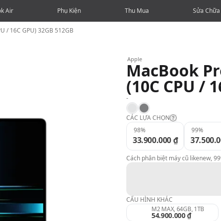
k Air
Phụ Kiện
Thu Mua
Sửa Chữa
PU / 16C GPU) 32GB 512GB
Apple
MacBook Pro
(10C CPU / 
-
Silver
Space Gray
CÁC LỰA CHỌN
98%
99%
33.900.000 ₫
37.500.0
Likenew:
Cách phân biệt máy cũ likenew, 9
99%:
98%:
CẤU HÌNH KHÁC
M2 MAX, 64GB, 1TB
54.900.000 ₫