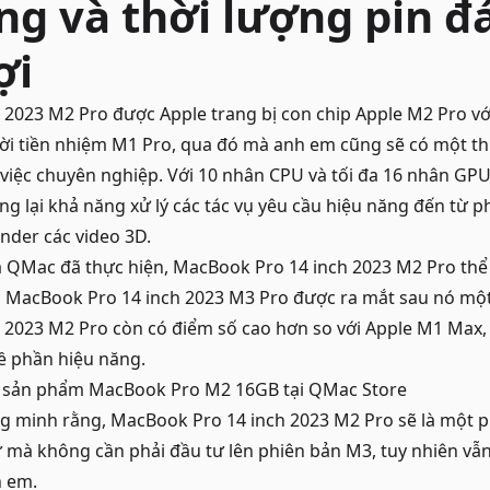
ng và thời lượng pin đ
ợi
 2023 M2 Pro được Apple trang bị con chip Apple M2 Pro vớ
gười tiền nhiệm M1 Pro, qua đó mà anh em cũng sẽ có một th
việc chuyên nghiệp. Với 10 nhân CPU và tối đa 16 nhân GP
g lại khả năng xử lý các tác vụ yêu cầu hiệu năng đến từ
ender các video 3D.
à QMac đã thực hiện, MacBook Pro 14 inch 2023 M2 Pro thể
n MacBook Pro 14 inch 2023 M3 Pro được ra mắt sau nó một
 2023 M2 Pro còn có điểm số cao hơn so với Apple M1 Max,
về phần hiệu năng.
c sản phẩm
MacBook Pro M2 16GB
tại QMac Store
ng minh rằng, MacBook Pro 14 inch 2023 M2 Pro sẽ là một 
ư mà không cần phải đầu tư lên phiên bản M3, tuy nhiên v
h em.