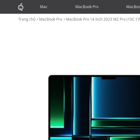
Mac
MacBook Pro
MacBoo
Trang chủ
MacBook Pro
MacBook Pro 14 inch 2023 M2 Pro (10C C