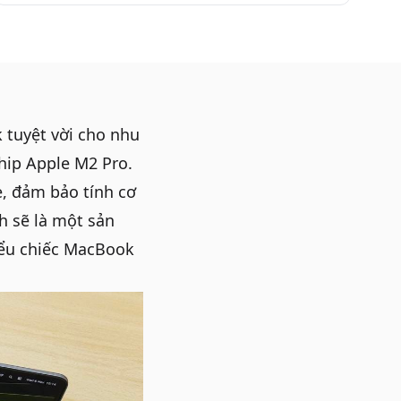
k
tuyệt vời cho nhu
hip Apple M2 Pro.
, đảm bảo tính cơ
h
sẽ là một sản
ểu chiếc MacBook