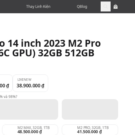
Thay Linh Kiện
QBlog
 14 inch 2023 M2 Pro
16C GPU) 32GB 512GB
LIKENEW
00 ₫
38.900.000 ₫
9% và 98%?
M2 MAX, 32GB, 1TB
M2 PRO, 32GB, 1TB
48.500.000 ₫
41.500.000 ₫