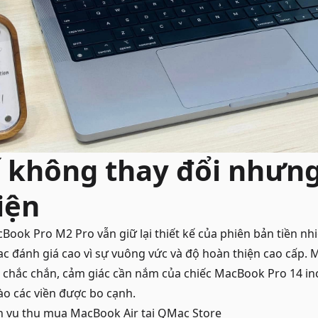
ế không thay đổi nhưn
iện
Book Pro M2 Pro
vẫn giữ lại thiết kế của phiên bản tiền nh
 đánh giá cao vì sự vuông vức và độ hoàn thiện cao cấp. 
 chắc chắn, cảm giác cần nắm của chiếc MacBook Pro 14 i
ào các viền được bo cạnh.
h vụ
thu mua MacBook Air
tại QMac Store