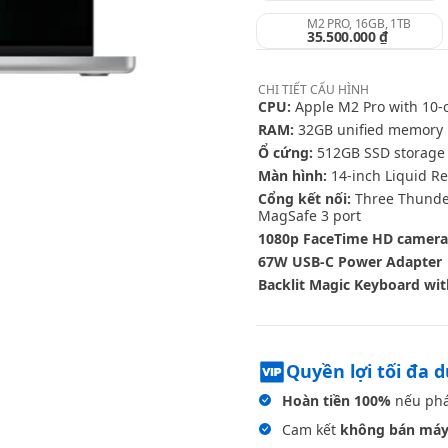
M2 PRO, 16GB, 1TB
35.500.000 ₫
CHI TIẾT
CẤU HÌNH
CPU:
Apple M2 Pro with 10‑c
RAM:
32GB unified memory
Ổ cứng:
512GB SSD storage
Màn hình:
14-inch Liquid Re
Cổng kết nối:
Three Thunder
MagSafe 3 port
1080p FaceTime HD camera
67W USB-C Power Adapter
Backlit Magic Keyboard wit
Quyền lợi tối đa 
Hoàn tiền 100%
nếu phá
Cam kết
không bán máy