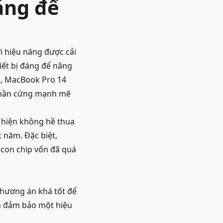
áng để
i hiệu năng được cải
iết bị đáng để nâng
U, MacBook Pro 14
 phần cứng mạnh mẽ
 hiện không hề thua
 năm. Đặc biệt,
 con chip vốn đã quá
phương án khá tốt để
ẫn đảm bảo một hiệu