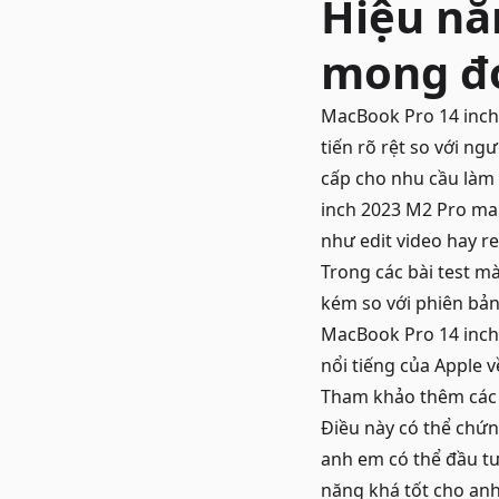
Hiệu nă
mong đ
MacBook Pro
14 inch
tiến rõ rệt so với n
cấp cho nhu cầu làm 
inch 2023 M2 Pro man
như edit video hay r
Trong các bài test m
kém so với phiên bả
MacBook Pro 14 inch
nổi tiếng của Apple 
Tham khảo thêm cá
Điều này có thể chứ
anh em có thể đầu t
năng khá tốt cho an