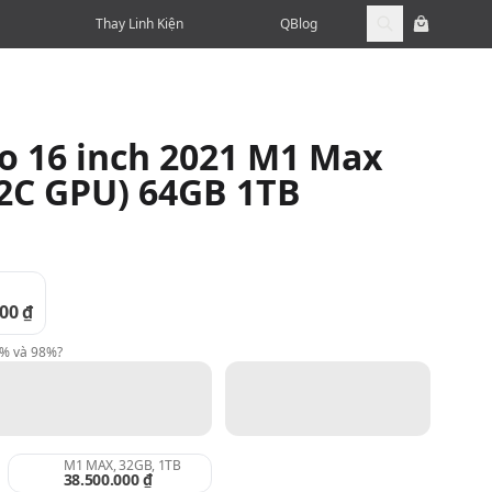
Thay Linh Kiện
QBlog
 16 inch 2021 M1 Max
32C GPU) 64GB 1TB
00 ₫
9% và 98%?
M1 MAX, 32GB, 1TB
38.500.000 ₫