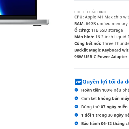
CHI TIẾT
CẤU HÌNH
CPU:
Apple M1 Max chip wit
RAM:
64GB unified memory
Ổ cứng:
1TB SSD storage
Màn hình:
16.2-inch Liquid 
Cổng kết nối:
Three Thunder
Backlit Magic Keyboard wit
96W USB-C Power Adapter
Quyền lợi tối đa 
Hoàn tiền 100%
nếu phá
Cam kết
không bán máy
Dùng thử
07 ngày miễn 
1 đổi 1 trong 30 ngày
nế
Bảo hành 06-12 tháng
ch