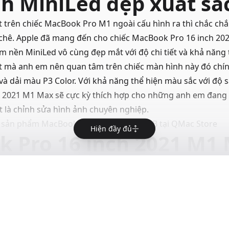
h MiniLed đẹp xuất sắ
 trên chiếc
MacBook Pro M1
ngoài cấu hình ra thì chắc ch
chê. Apple đã mang đến cho chiếc MacBook Pro 16 inch 20
 nền MiniLed vô cùng đẹp mắt với độ chi tiết và khả năng 
 mà anh em nên quan tâm trên chiếc màn hình này đó chính
và dải màu P3 Color. Với khả năng thể hiện màu sắc với độ sa
 2021 M1 Max sẽ cực kỳ thích hợp cho những anh em đang
ệt là chỉnh sửa hình ảnh chuyên nghiệp.
c sản phẩm
MacBook Pro M1 16GB 512GB
tại QMac Store
Hiện đầy đủ
 Pro 16 inch 2021 M1
h!
on chip Apple M1 nên chiếc MacBook Pro 16 inch 2021 M1 M
. Với 10 nhân CPU và 32 nhân GPU, MacBook Pro 16 inch 
Khách hàng nói về QMa
 lý các tác vụ đồ họa cực đỉnh.