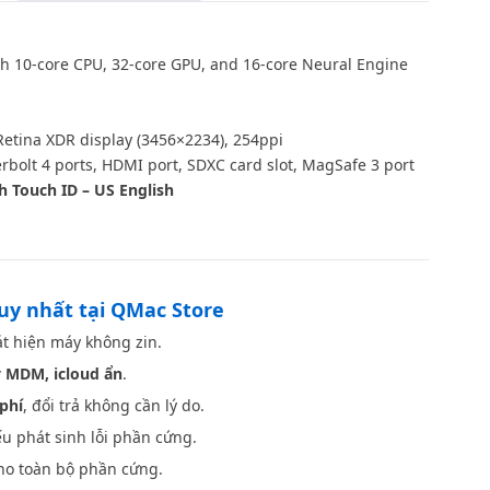
h 10‑core CPU, 32‑core GPU, and 16‑core Neural Engine
Retina XDR display (3456×2234), 254ppi
bolt 4 ports, HDMI port, SDXC card slot, MagSafe 3 port
h Touch ID – US English
Space Gray
duy nhất tại QMac Store
t hiện máy không zin.
 MDM, icloud ẩn
.
phí
, đổi trả không cần lý do.
u phát sinh lỗi phần cứng.
o toàn bộ phần cứng.