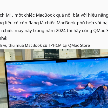
nch M1
, một chiếc MacBook quá nổi bật với hiệu năn
ng liệu có còn đang là chiếc MacBook phù hợp với b
 chiếc máy này trong năm 2024 thì hãy cùng QMac S
nhé!
h vụ
thu mua MacBook cũ TPHCM
tại QMac Store