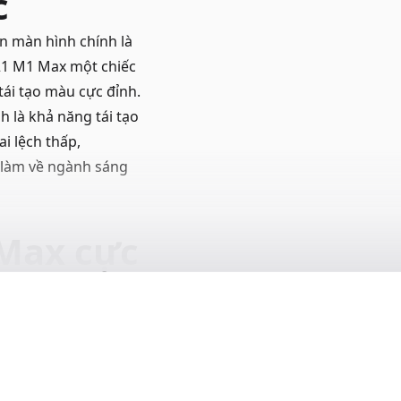
c
ắn màn hình chính là
21 M1 Max một chiếc
tái tạo màu cực đỉnh.
 là khả năng tái tạo
i lệch thấp,
 làm về ngành sáng
 Max cực
ax là một chiếc
2021 M1 Max có thể
c