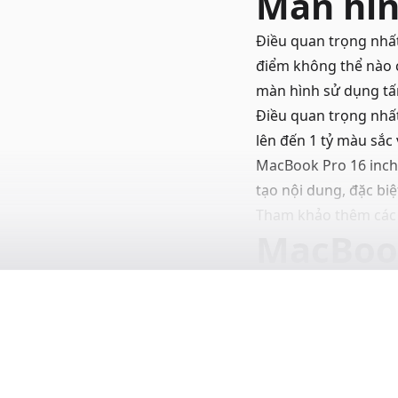
Màn hìn
Điều quan trọng nhất
điểm không thể nào 
màn hình sử dụng tấm
Điều quan trọng nhất
lên đến 1 tỷ màu sắc 
MacBook Pro 16 inch
tạo nội dung, đặc bi
Tham khảo thêm cá
MacBook
kỳ mạn
Nhờ được trang bị c
MacBook cực kỳ mạnh
mang đến khả năng xử