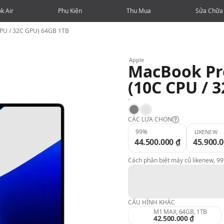
k Air
Phụ Kiện
Thu Mua
Sửa Chữa
CPU / 32C GPU) 64GB 1TB
Apple
MacBook Pro
(10C CPU / 
-
Space Gray
Silver
CÁC LỰA CHỌN
99%
LIKENEW
44.500.000 ₫
45.900.0
Likenew:
Cách phân biệt máy cũ likenew, 9
99%:
98%:
CẤU HÌNH KHÁC
M1 MAX, 64GB, 1TB
42.500.000 ₫