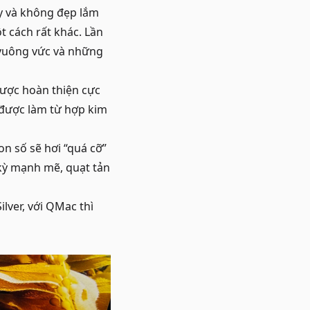
y và không đẹp lắm
 cách rất khác. Lần
 vuông vức và những
được hoàn thiện cực
 được làm từ hợp kim
n số sẽ hơi “quá cỡ”
 kỳ mạnh mẽ, quạt tản
lver, với QMac thì