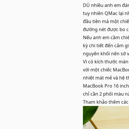
DÙ nhiều anh em đán
tuy nhiên
QMac
lại n
đầu tiên mà một chi
đường nét được bo c
Nếu anh em cầm chiếc
kỳ chi tiết đến cảm 
nguyên khối nên sờ và
Vì có kích thước màn
với một chiếc MacBoo
nhiệt mát mẻ và hệ t
MacBook Pro
16 inch
chỉ cần 2 phối màu n
Tham khảo thêm cá