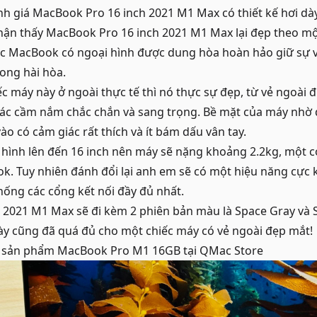
h giá MacBook Pro 16 inch 2021 M1 Max có thiết kế hơi dà
hận thấy MacBook Pro 16 inch 2021 M1 Max lại đẹp theo một
ếc MacBook có ngoại hình được dung hòa hoàn hảo giữ sự
ong hài hòa.
 máy này ở ngoài thực tế thì nó thực sự đẹp, từ vẻ ngoài 
giác cầm nắm chắc chắn và sang trọng. Bề mặt của máy nhờ
o có cảm giác rất thích và ít bám dấu vân tay.
 hình lên đến 16 inch nên máy sẽ nặng khoảng 2.2kg, một co
k. Tuy nhiên đánh đổi lại anh em sẽ có một hiệu năng cực
hống các cổng kết nối đầy đủ nhất.
 2021 M1 Max sẽ đi kèm 2 phiên bản màu là Space Gray và Si
ày cũng đã quá đủ cho một chiếc máy có vẻ ngoài đẹp mắt!
c sản phẩm
MacBook Pro M1 16GB
tại QMac Store