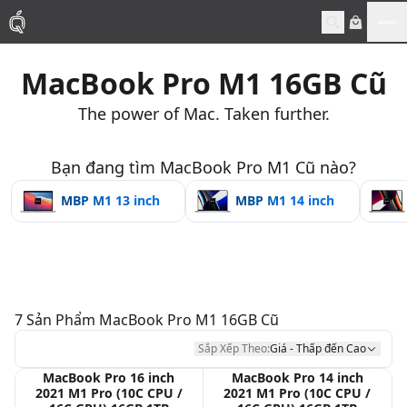
Me
MacBook Pro M1 16GB Cũ
Mac
The power of Mac. Taken further.
MacBook Pro
Bạn đang tìm MacBook Pro M1 Cũ nào?
MacBook Air
MBP M1 13 inch
MBP M1 14 inch
Phụ Kiện
Thu Mua
7
Sản Phẩm
MacBook Pro M1 16GB Cũ
Sửa Chữa
Sắp Xếp Theo:
Giá - Thấp đến Cao
MacBook Pro 16 inch
MacBook Pro 14 inch
2021 M1 Pro (10C CPU /
2021 M1 Pro (10C CPU /
Thay Linh Kiện