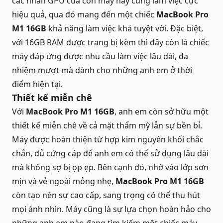
các nhân GPU của con máy này cũng làm việc cực
hiệu quả, qua đó mang đến một chiếc
MacBook Pro
M1 16GB
khả năng làm việc khá tuyệt vời. Đặc biệt,
với 16GB RAM được trang bị kèm thì đây còn là chiếc
máy đáp ứng được nhu cầu làm việc lâu dài, đa
nhiệm mượt mà dành cho những anh em ở thời
điểm hiện tại.
Thiết kế miễn chê
Với
MacBook Pro M1 16GB
, anh em còn sở hữu một
thiết kế miễn chê về cả mặt thẩm mỹ lẫn sự bền bỉ.
Máy được hoàn thiện từ hợp kim nguyên khối chắc
chắn, đủ cứng cáp để anh em có thể sử dụng lâu dài
mà không sợ bị ọp ẹp. Bên cạnh đó, nhờ vào lớp sơn
mịn và vẻ ngoài mỏng nhẹ,
MacBook Pro M1 16GB
còn tạo nên sự cao cấp, sang trọng có thể thu hút
mọi ánh nhìn. Máy cũng là sự lựa chọn hoàn hảo cho
những anh em nào đang tìm kiếm một chiếc máy