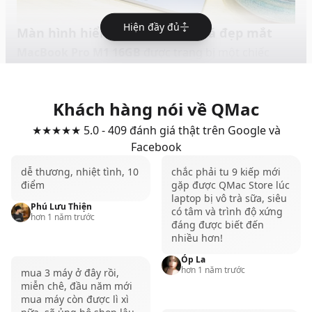
Hiện đầy đủ
Màn hình hiển thị hình ảnh quá đẹp mắt
MacBook Pro M1 16GB
được trang bị một chiếc
màn hình có chất lượng hiển thị hình ảnh quá đẹp
mắt. Màn hình Retina với độ phân giải 2K cùng mật
Khách hàng nói về QMac
độ điểm ảnh cực cao mang đến cho người dùng
hình ảnh sắc nét với độ chi tiết tuyệt vời.
★★★★★ 5.0 - 409 đánh giá thật trên Google và
Facebook
Không dừng lại ở đó,
MacBook Pro M1 16GB
còn
mang đến một chiếc màn hình phù hợp với những
dễ thương, nhiệt tình, 10
chắc phải tu 9 kiếp mới
điểm
gặp được QMac Store lúc
người làm việc liên quan đến hình ảnh chuyên
laptop bị vô trà sữa, siêu
nghiệp. Với độ phủ màu lên đến 100% DCI P3 và độ
Phú Lưu Thiện
có tâm và trình độ xứng
hơn 1 năm trước
đáng được biết đến
sai lệch màu cực kỳ thấp. Do đó, đây cũng là một lý
nhiều hơn!
do khiến cho chiếc
MacBook Pro M1 16GB
trở nên
Óp La
đáng mua đến như vậy.
hơn 1 năm trước
mua 3 máy ở đây rồi,
Trải nghiệm toàn diện
miễn chê, đầu năm mới
mua máy còn được lì xì
Ngoài những ưu điểm kể trên, QMac còn đánh giá