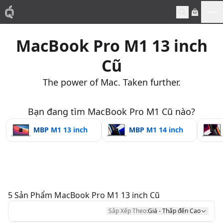
Me
MacBook Pro M1 13 inch
Mac
Cũ
MacBook Pro
The power of Mac. Taken further.
MacBook Air
Bạn đang tìm MacBook Pro M1 Cũ nào?
MBP M1 13 inch
MBP M1 14 inch
Phụ Kiện
Thu Mua
Sửa Chữa
5
Sản Phẩm
MacBook Pro M1 13 inch Cũ
Sắp Xếp Theo:
Giá - Thấp đến Cao
Thay Linh Kiện