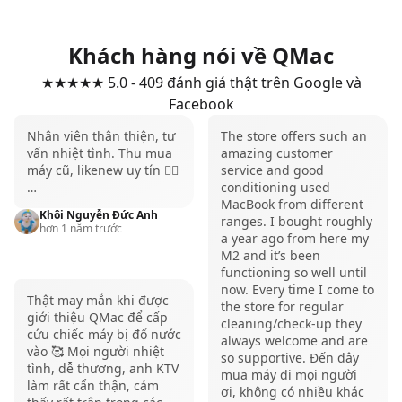
bạn dễ dàng mang theo máy bên mình, kết hợp
cùng cấu hình mạnh mẽ chắc chắn sẽ khiến anh em
Khách hàng nói về QMac
hài lòng.
★★★★★ 5.0 - 409 đánh giá thật trên Google và
Tham khảo thêm các sản phẩm
MacBook Pro M1 14
Facebook
inch
tại QMac Store
Nhân viên thân thiện, tư
The store offers such an
Những trải nghiệm đặc biệt khác
vấn nhiệt tình. Thu mua
amazing customer
Mua MacBook Pro M1 13 inch ở thời điểm hiện tại,
máy cũ, likenew uy tín 👍🏻
service and good
…
conditioning used
anh em sẽ còn có một chiếc máy có thời lượng
pin
MacBook from different
Khôi Nguyễn Đức Anh
cực kỳ tốt, điều này cho phép bạn làm việc thoải mái
ranges. I bought roughly
hơn 1 năm trước
a year ago from here my
mà không cần phải mang theo cục sạc.
M2 and it’s been
Bên cạnh đó, trải nghiệm
bàn phím Magic Keyboard
functioning so well until
now. Every time I come to
được tích hợp sẵn Touch ID cũng giúp anh em mở
Thật may mắn khi được
the store for regular
giới thiệu QMac để cấp
máy nhanh hơn và an toàn hơn, cảm giác gõ chữ khá
cleaning/check-up they
cứu chiếc máy bị đổ nước
always welcome and are
êm ái. Một điều nữa là loa trên chiếc MacBook Pro
vào 🥰 Mọi người nhiệt
so supportive. Đến đây
tình, dễ thương, anh KTV
M1 13 inch cũng rất tốt, mang đến âm thanh to và rõ
mua máy đi mọi người
làm rất cẩn thận, cảm
ơi, không có nhiều khác
ràng.