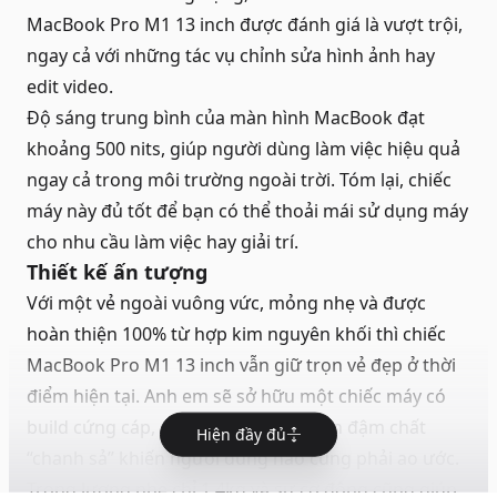
MacBook Pro M1 13 inch được đánh giá là vượt trội,
ngay cả với những tác vụ chỉnh sửa hình ảnh hay
edit video.
Độ sáng trung bình của
màn hình MacBook
đạt
khoảng 500 nits, giúp người dùng làm việc hiệu quả
ngay cả trong môi trường ngoài trời. Tóm lại, chiếc
máy này đủ tốt để bạn có thể thoải mái sử dụng máy
cho nhu cầu làm việc hay giải trí.
Thiết kế ấn tượng
Với một vẻ ngoài vuông vức, mỏng nhẹ và được
hoàn thiện 100% từ hợp kim nguyên khối thì chiếc
MacBook Pro M1 13 inch vẫn giữ trọn vẻ đẹp ở thời
điểm hiện tại. Anh em sẽ sở hữu một chiếc máy có
build cứng cáp, chịu va đập tốt và còn đậm chất
Hiện đầy đủ
“chanh sả” khiến người dùng nào cũng phải ao ước.
Trọng lượng nhẹ chỉ 1.4kg và sự cơ động cũng giúp