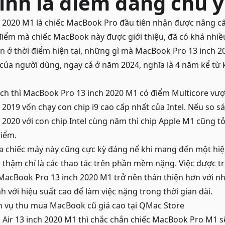
ính là điểm đáng chú ý
 2020 M1 là chiếc
MacBook Pro
đầu tiên nhận được nâng cấ
 điểm mà chiếc MacBook này được giới thiệu, đã có khá nhiề
n ở thời điểm hiện tại, những gì mà MacBook Pro 13 inch 
của người dùng, ngay cả ở năm 2024, nghĩa là 4 năm kể từ 
ch thì MacBook Pro 13 inch 2020 M1 có điểm Multicore vượ
2019 vốn chạy con chip i9 cao cấp nhất của Intel. Nếu so sá
2020 với con chip Intel cùng năm thì chip Apple M1 cũng tỏ 
điểm.
a chiếc máy này cũng cực kỳ đáng nể khi mang đến một hiệu
, thậm chí là các thao tác trên phần mềm nặng. Việc được tr
 MacBook Pro 13 inch 2020 M1 trở nên thân thiện hơn với 
 với hiệu suất cao để làm việc nặng trong thời gian dài.
h vụ
thu mua MacBook cũ giá cao
tại QMac Store
Air 13 inch 2020 M1 thì chắc chắn chiếc
MacBook Pro M1
s