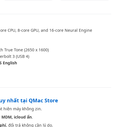
ore CPU, 8‑core GPU, and 16‑core Neural Engine
th True Tone (2650 x 1600)
rbolt 3 (USB 4)
S English
Space Gray
duy nhất tại QMac Store
t hiện máy không zin.
 MDM, icloud ẩn
.
phí
, đổi trả không cần lý do.