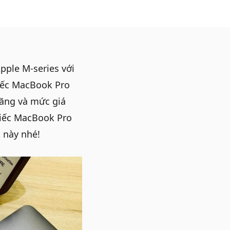
pple M-series với
iếc
MacBook Pro
ăng và mức giá
hiếc MacBook Pro
 này nhé!