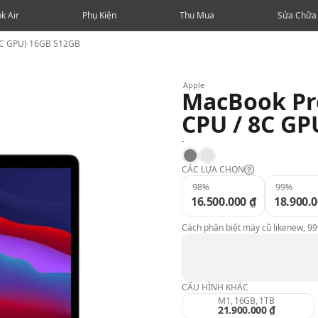
k Air
Phụ Kiện
Thu Mua
Sửa Chữa
 8C GPU) 16GB 512GB
Apple
MacBook Pro
CPU / 8C GP
-
Space Gray
Silver
CÁC LỰA CHỌN
98%
99%
16.500.000 ₫
18.900.0
Likenew:
Cách phân biệt máy cũ likenew, 9
99%:
98%:
CẤU HÌNH KHÁC
M1, 16GB, 1TB
21.900.000 ₫