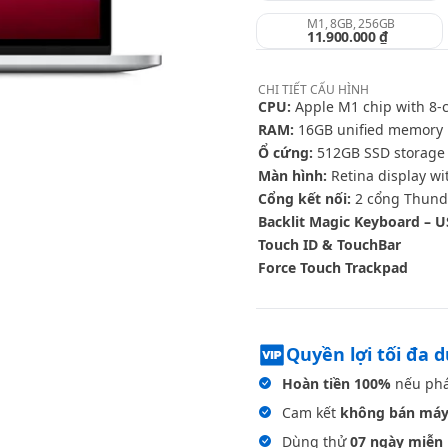
M1, 8GB, 256GB
11.900.000 ₫
CHI TIẾT
CẤU HÌNH
CPU:
Apple M1 chip with 8‑c
RAM:
16GB unified memory
Ổ cứng:
512GB SSD storage
Màn hình:
Retina display wi
Cổng kết nối:
2 cổng Thunde
Backlit Magic Keyboard – U
Touch ID & TouchBar
Force Touch Trackpad
Quyền lợi tối đa 
Hoàn tiền 100%
nếu phá
Cam kết
không bán máy
Dùng thử
07 ngày miễn 