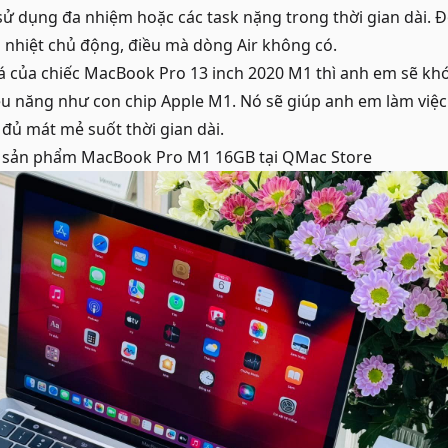
sử dụng đa nhiệm hoặc các task nặng trong thời gian dài. Đó
ản nhiệt chủ động, điều mà dòng Air không có.
iá của chiếc MacBook Pro 13 inch 2020 M1 thì anh em sẽ kh
u năng như con chip Apple M1. Nó sẽ giúp anh em làm việc 
 đủ mát mẻ suốt thời gian dài.
c sản phẩm
MacBook Pro M1 16GB
tại QMac Store