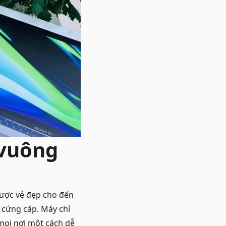
 vuông
được vẻ đẹp cho đến
 cứng cáp. Máy chỉ
mọi nơi một cách dễ