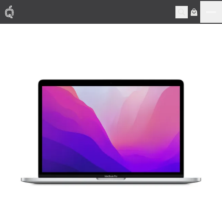
Me
Mac
MacBook Pro
MacBook Air
Phụ Kiện
Thu Mua
Sửa Chữa
Thay Linh Kiện