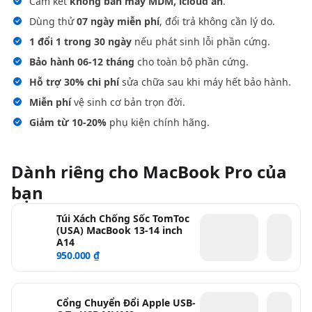
Cam kết
không bán máy MDM, icloud ẩn
.
Dùng thử
07 ngày miễn phí
, đổi trả không cần lý do.
1 đổi 1 trong 30 ngày
nếu phát sinh lỗi phần cứng.
Bảo hành 06-12 tháng
cho toàn bộ phần cứng.
Hỗ trợ 30% chi phí
sửa chữa sau khi máy hết bảo hành.
Miễn phí
vệ sinh cơ bản trọn đời.
Giảm từ 10-20%
phụ kiện chính hãng.
Dành riêng cho MacBook Pro của
bạn
Túi Xách Chống Sốc TomToc
(USA) MacBook 13-14 inch
A14
950.000 ₫
Cổng Chuyển Đổi Apple USB-