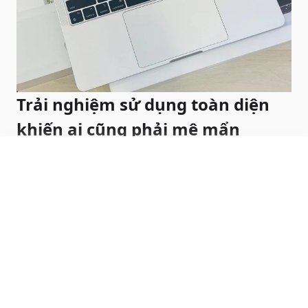
Trải nghiệm sử dụng toàn diện
khiến ai cũng phải mê mẩn
Ngoài những điểm sáng ở trên, bàn phím Magic
Keyboard kèm thanh Touchbar cũng là một điểm
Hiện đầy đủ
khiến anh em phải mê mẩn khi sở hữu chiếc
MacBook Pro 13 inch 2022 M2. Hành trình phím
ngắn, cảm giác gõ êm ái và yên tĩnh sẽ giúp anh em
gõ chữ mượt mà hơn. Bên cạnh đó thì thanh
Touchbar cảm ứng cũng sẽ giúp cho trải nghiệm
vuốt chạm của anh em thú vị hơn.
Đề xuất khác dành cho bạn...
Thời lượng pin lên đến 20 tiếng trên một chiếc máy