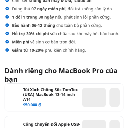
Cam kết
không bán máy MDM, icloud ẩn
.
Dùng thử
07 ngày miễn phí
, đổi trả không cần lý do.
1 đổi 1 trong 30 ngày
nếu phát sinh lỗi phần cứng.
Bảo hành 06-12 tháng
cho toàn bộ phần cứng.
Hỗ trợ 30% chi phí
sửa chữa sau khi máy hết bảo hành.
Miễn phí
vệ sinh cơ bản trọn đời.
Giảm từ 10-20%
phụ kiện chính hãng.
Dành riêng cho MacBook Pro của
bạn
Túi Xách Chống Sốc TomToc
(USA) MacBook 13-14 inch
A14
950.000 ₫
Cổng Chuyển Đổi Apple USB-