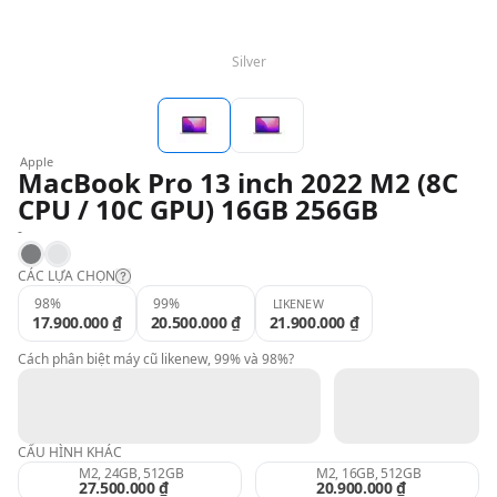
QBlog
Silver
Apple
MacBook Pro 13 inch 2022 M2 (8C
CPU / 10C GPU) 16GB 256GB
-
Space Gray
Silver
CÁC LỰA CHỌN
98%
99%
LIKENEW
17.900.000 ₫
20.500.000 ₫
21.900.000 ₫
Likenew:
Cách phân biệt máy cũ likenew, 99% và 98%?
99%:
CẤU HÌNH KHÁC
98%:
M2, 24GB, 512GB
M2, 16GB, 512GB
27.500.000 ₫
20.900.000 ₫