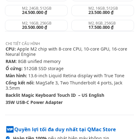
M2, 24GB, 512GB
M2, 16GB, 512GB
24.500.000 ₫
23.500.000 ₫
M2, 16GB, 256GB
M2, 8GB, 256GB
20.500.000 ₫
17.500.000 ₫
CHI TIẾT
CẤU HÌNH
CPU:
Apple M2 chip with 8-core CPU, 10-core GPU, 16-core
Neural Engine
RAM:
8GB unified memory
Ổ cứng:
512GB SSD storage
Màn hình:
13.6-inch Liquid Retina display with True Tone
Cổng kết nối:
MagSafe 3, Two Thunderbolt 4 ports, Jack
3.5mm
Backlit Magic Keyboard Touch ID – US English
35W USB-C Power Adapter
Quyền lợi tối đa duy nhất tại QMac Store
Hoàn tiền 100%
nếu phát hiện máy không zin.