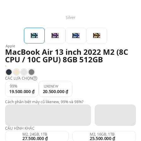
QBlog
Silver
Apple
MacBook Air 13 inch 2022 M2 (8C
CPU / 10C GPU) 8GB 512GB
-
Midnight
Starlight
Silver
Space Gray
CÁC LỰA CHỌN
99%
LIKENEW
19.500.000 ₫
20.500.000 ₫
Likenew:
Cách phân biệt máy cũ likenew, 99% và 98%?
99%:
CẤU HÌNH KHÁC
98%:
M2, 24GB, 1TB
M2, 16GB, 1TB
27.500.000 ₫
25.500.000 ₫