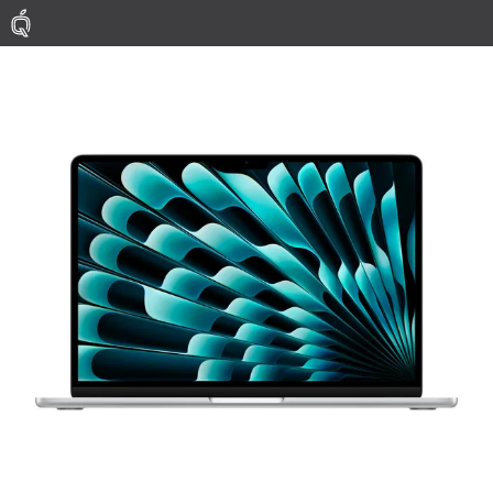
Mac
MacBook Pro
MacBook Air
Phụ Kiện
Thu Mua
Sửa Chữa
Thay Linh Kiện