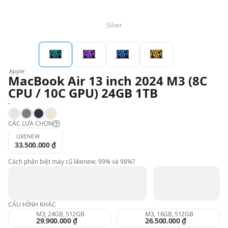
Silver
QBlog
Apple
MacBook Air 13 inch 2024 M3 (8C
CPU / 10C GPU) 24GB 1TB
-
Silver
Space Gray
Midnight
Starlight
CÁC LỰA CHỌN
LIKENEW
33.500.000 ₫
Likenew:
Cách phân biệt máy cũ likenew, 99% và 98%?
99%:
CẤU HÌNH KHÁC
98%:
M3, 24GB, 512GB
M3, 16GB, 512GB
29.900.000 ₫
26.500.000 ₫