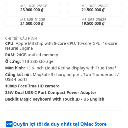
M3, 16GB, 256GB
M3, 16GB, 256GB
23.900.000 ₫
21.500.000 ₫
M3, 8GB, 512GB
M3, 8GB, 256GB
21.500.000 ₫
19.500.000 ₫
CHI TIẾT
CẤU HÌNH
CPU:
Apple M3 chip with 8-core CPU, 10-core GPU, 16-core
Neural Engine
RAM:
24GB unified memory
Ổ cứng:
1TB SSD storage
Màn hình:
13.6-inch Liquid Retina display with True Tone²
Cổng kết nối:
MagSafe 3 charging port, Two Thunderbolt /
USB 4 ports
1080p FaceTime HD camera
35W Dual USB-C Port Compact Power Adapter
Backlit Magic Keyboard with Touch ID - US English
Quyền lợi tối đa duy nhất tại QMac Store