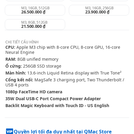
M3, 16GB, 512GB
M3, 16GB, 256GB
26.500.000 ₫
23.900.000 ₫
M3, 8GB, 512GB
21.500.000 ₫
CHI TIẾT
CẤU HÌNH
CPU:
Apple M3 chip with 8-core CPU, 8-core GPU, 16-core
Neural Engine
RAM:
8GB unified memory
Ổ cứng:
256GB SSD storage
Màn hình:
13.6-inch Liquid Retina display with True Tone²
Cổng kết nối:
MagSafe 3 charging port, Two Thunderbolt /
USB 4 ports
1080p FaceTime HD camera
35W Dual USB-C Port Compact Power Adapter
Backlit Magic Keyboard with Touch ID - US English
Quyền lợi tối đa duy nhất tại QMac Store