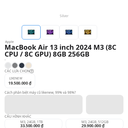
QBlog
Silver
Apple
MacBook Air 13 inch 2024 M3 (8C
CPU / 8C GPU) 8GB 256GB
-
Silver
Space Gray
Midnight
Starlight
CÁC LỰA CHỌN
LIKENEW
19.500.000 ₫
Likenew:
Cách phân biệt máy cũ likenew, 99% và 98%?
99%:
CẤU HÌNH KHÁC
98%:
M3, 24GB, 1TB
M3, 24GB, 512GB
33.500.000 ₫
29.900.000 ₫