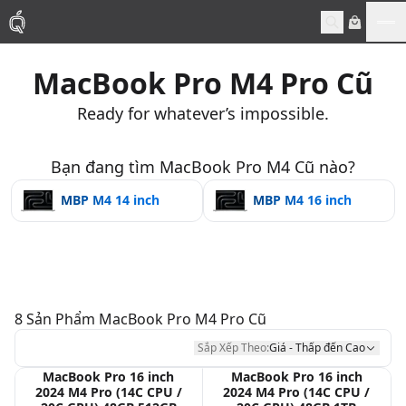
Me
MacBook Pro M4 Pro Cũ
Mac
Ready for whatever’s impossible.
MacBook Pro
Bạn đang tìm MacBook Pro M4 Cũ nào?
MacBook Air
MBP M4 14 inch
MBP M4 16 inch
Phụ Kiện
Thu Mua
8
Sản Phẩm
MacBook Pro M4 Pro Cũ
Sửa Chữa
Sắp Xếp Theo:
Giá - Thấp đến Cao
MacBook Pro 16 inch
MacBook Pro 16 inch
2024 M4 Pro (14C CPU /
2024 M4 Pro (14C CPU /
Thay Linh Kiện