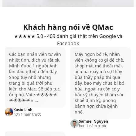
Lập trình viên phát triển ứng dụng và AI.
Nhà sáng tạo nội dung, editor, photographer.
Designer 2D, 3D, Motion Graphics.
Khách hàng nói về QMac
Kiến trúc sư, kỹ sư và người làm CAD.
★★★★★ 5.0 - 409 đánh giá thật trên Google và
Người dùng cần một chiếc MacBook có hiệu năng
Facebook
cao để sử dụng lâu dài trong nhiều năm.
Các bạn nhân viên tư vấn
Máy ngon bổ rẻ, nhân
Mua MacBook Pro M4 Pro cũ tại
nhiệt tình, dịch vụ rất ok.
viên không có gì để chê,
Mình được 1 người Anh
shop mát mẻ thoải mái,
QMac
lần đầu gthiệu đến đây.
ai mua máy mà sợ thầy
Shop tuy nhỏ nhưng
bùa thầy pháp thì qua
Nếu muốn sở hữu MacBook Pro M4 Pro với mức chi
trang bị quá trời phụ
đây, bao máy chưa bị bỏ
phí hợp lý hơn, MacBook cũ là lựa chọn rất đáng cân
kiện cho Mac. Sẽ tiếp tục
bùa, ngoài ra còn có y
nhắc. Tại QMac, tất cả máy đều được kiểm tra kỹ về
ủng hộ. Vote 🌟🌟🌟🌟🌟
bác sỹ chuyên khám sức
🌟🌟🌟🌟🌟⭐️ …
khoẻ định kỳ, phòng
ngoại hình, màn hình, pin, bàn phím, hệ thống tản
bệnh hơn chữa bệnh
Kasiu Linh
nhiệt và phần cứng trước khi đến tay khách hàng.
nhé.
hơn 1 năm trước
Bên cạnh đó, QMac còn hỗ trợ bảo hành, thu cũ đổi
Samuel Nguyen
hơn 1 năm trước
mới và tư vấn cấu hình phù hợp với từng nhu cầu sử