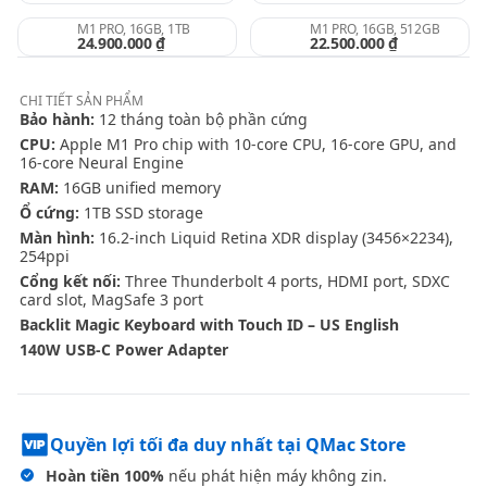
M1 PRO, 16GB, 1TB
M1 PRO, 16GB, 512GB
24.900.000 ₫
22.500.000 ₫
CHI TIẾT
SẢN PHẨM
Bảo hành:
12 tháng toàn bộ phần cứng
CPU:
Apple M1 Pro chip with 10‑core CPU, 16‑core GPU, and
16‑core Neural Engine
RAM:
16GB unified memory
Ổ cứng:
1TB SSD storage
Màn hình:
16.2-inch Liquid Retina XDR display (3456×2234),
254ppi
Cổng kết nối:
Three Thunderbolt 4 ports, HDMI port, SDXC
card slot, MagSafe 3 port
Backlit Magic Keyboard with Touch ID – US English
140W USB-C Power Adapter
Quyền lợi tối đa duy nhất tại QMac Store
Hoàn tiền 100%
nếu phát hiện máy không zin.