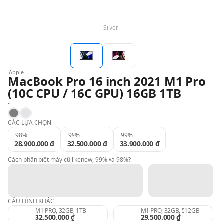
QBlog
Silver
Apple
MacBook Pro 16 inch 2021 M1 Pro
(10C CPU / 16C GPU) 16GB 1TB
-
Space Gray
Silver
CÁC LỰA CHỌN
98%
99%
99%
28.900.000 ₫
32.500.000 ₫
33.900.000 ₫
Cách phân biệt máy cũ likenew, 99% và 98%?
CẤU HÌNH KHÁC
M1 PRO, 32GB, 1TB
M1 PRO, 32GB, 512GB
32.500.000 ₫
29.500.000 ₫