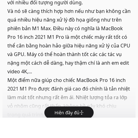
với nhiều đối tượng người dùng.
Và nó sẽ càng thích hợp hơn nếu như bạn không cần
quá nhiều hiệu năng xử lý đồ họa giống như trên
phiên bản M1 Max. Điều này có nghĩa là MacBook
Pro 16 inch 2021 M1 Pro là một chiếc máy rất tốt có
thể cân bằng hoàn hảo giữa hiệu năng xử lý của CPU
và GPU. Máy có thể hoàn thành tốt các các tác vụ
nặng một cách dễ dàng, hay thậm chí là anh em edit
video 4K,...
Một điểm nữa giúp cho chiếc MacBook Pro 16 inch
2021 M1 Pro được đánh giá cao đó chính là tản nhiệt
làm mát tốt nhưng rất êm ái. Nhiệt lượng tỏa ra lớp
vỏ nhôm cũng rất thấp, không hề gây khó chịu
Hiện đầy đủ
trong quá trình sử dụng.
Dù sở hữu một cấu hình mạnh như vậy nhưng thời
lượng pin trên chiếc MacBook Pro 16 inch 2021 M1