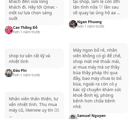
khách đến vừa lòng
tại shop, làm lẹ còn dth
vô cùng tuyệt vời cho anh em dù là giải trí hay làm
khách đi. Hãy tới Qmac -
tận tình nữa 🤍 lần sau
việc. Chiếc màn hình này tất nhiên cũng sẽ được
một sự lựa chọn sáng
sẽ quay lại ủng hộ ạa …
suốt
trang bị tấm nền MiniLed với khả năng tái hiện 1 tỷ
Ngan Phuong
hơn 1 năm trước
màu và độ sai lệch màu thấp. Màn hình cũng có tần
Cao Thắng Đỗ
hơn 1 năm trước
số quét lên đến 120Hz và công nghệ ProMotion
giống như phiên bản 14 inch, qua đó mà trải nghiệm
Máy ngon bổ rẻ, nhân
lướt cuộn trên màn hình sẽ rất ấn tượng.
shop tư vấn rất kỹ và
viên không có gì để chê,
Về cấu hình thì anh em cũng sẽ được trải nghiệm sự
nhiệt tình
shop mát mẻ thoải mái,
ai mua máy mà sợ thầy
mạnh mẽ với con chip Apple M1 Pro/M1 Max mạnh
Đào Phi
bùa thầy pháp thì qua
hơn 1 năm trước
mẽ. Kết hợp với 1TB SSD được trang bị kèm thì rõ
đây, bao máy chưa bị bỏ
bùa, ngoài ra còn có y
ràng MacBook Pro M1 16 inch sẽ là một chiếc máy
bác sỹ chuyên khám sức
không hề tồi để anh em làm việc chuyên nghiệp đấy!
khoẻ định kỳ, phòng
Nhân viên thân thiện, tư
bệnh hơn chữa bệnh
Tham khảo thêm các sản phẩm
MacBook Pro M1
vấn nhiệt tình. Thu mua
nhé.
16GB 512GB
tại QMac Store
máy cũ, likenew uy tín 👍🏻
…
Samuel Nguyen
Những lợi thế khi anh em mua
hơn 1 năm trước
Khôi Nguyễn Đức Anh
MacBook Pro M1 16GB 1TB cũ tại
hơn 1 năm trước