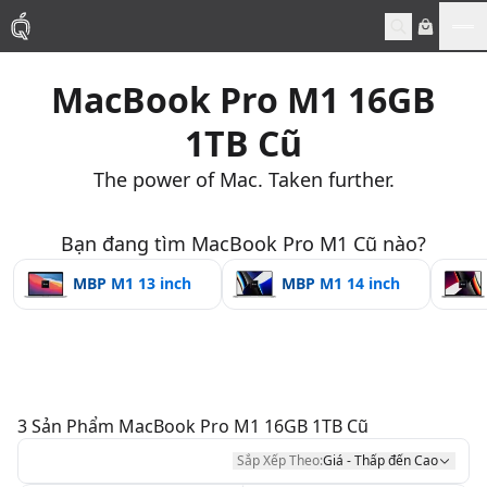
Me
MacBook Pro M1 16GB
Mac
1TB Cũ
MacBook Pro
The power of Mac. Taken further.
MacBook Air
Bạn đang tìm MacBook Pro M1 Cũ nào?
MBP M1 13 inch
MBP M1 14 inch
Phụ Kiện
Thu Mua
Sửa Chữa
3
Sản Phẩm
MacBook Pro M1 16GB 1TB Cũ
Sắp Xếp Theo:
Giá - Thấp đến Cao
Thay Linh Kiện