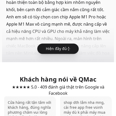
hoàn thiện toàn bộ bằng hợp kim nhôm nguyên
khối, bên cạnh đó cảm giác cầm nắm cũng rất tốt.
Anh em sẽ có tùy chọn con chip Apple M1 Pro hoặc
Apple M1 Max vô cùng mạnh mẽ, được nâng cấp về
cả hiệu năng CPU và GPU cho máy khả năng làm việc
mạnh mẽ hơn rất nhiều. Ngoài ra, màn hình trên
chiếc
MacBook Pro
này cũng đã được nâng cấp lên
Hiện đầy đủ
tấm nền MiniLed giúp anh em có thể làm việc đồ họa
chuyên nghiệp hơn nhờ độ phủ màu cao và độ sai
lệch màu rất thấp.
Cuối cùng là trải nghiệm sử dụng cũng rất toàn diện,
Khách hàng nói về QMac
không có gì để chê trên chiếc
MacBook Pro M1 14
★★★★★ 5.0 - 409 đánh giá thật trên Google và
inch
này.
Facebook
MacBook Pro M1 16 inch 16GB 1TB
Cửa hàng rất tận tâm với
shop dth lắm nha mng,
Là phiên bản có màn hình to nhất,
MacBook Pro 16
khách hàng, đúng nghĩa
cài free app free vsinh
inch M1
tất nhiên sẽ mang lại trải nghiệm hình ảnh
phương châm vui lòng
máy dù k phải máy mua