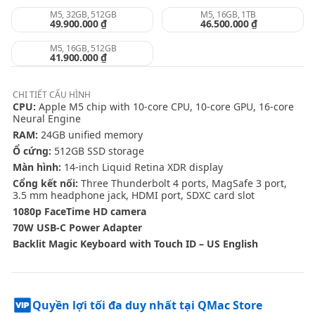
M5, 32GB, 512GB
M5, 16GB, 1TB
49.900.000 ₫
46.500.000 ₫
M5, 16GB, 512GB
41.900.000 ₫
CHI TIẾT
CẤU HÌNH
CPU:
Apple M5 chip with 10-core CPU, 10-core GPU, 16-core
Neural Engine
RAM:
24GB unified memory
Ổ cứng:
512GB SSD storage
Màn hình:
14-inch Liquid Retina XDR display
Cổng kết nối:
Three Thunderbolt 4 ports, MagSafe 3 port,
3.5 mm headphone jack, HDMI port, SDXC card slot
1080p FaceTime HD camera
70W USB-C Power Adapter
Backlit Magic Keyboard with Touch ID – US English
Quyền lợi tối đa duy nhất tại QMac Store