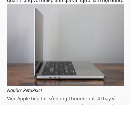
quan trọng với nhiếp ảnh gia và người làm nội dung.
Nguồn: PetaPixel
Việc Apple tiếp tục sử dụng Thunderbolt 4 thay vì
nâng cấp lên Thunderbolt 5 có thể khiến một số
người dùng chuyên sâu cảm thấy hơi hụt hẫng.
Hiện đầy đủ
Trong bối cảnh hiệu năng của chip M5 tăng mạnh,