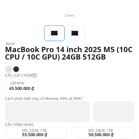
Silver
QBlog
Apple
MacBook Pro 14 inch 2025 M5 (10C
CPU / 10C GPU) 24GB 512GB
-
Silver
Space Black
CÁC LỰA CHỌN
LIKENEW
45.500.000 ₫
Likenew:
Cách phân biệt máy cũ likenew, 99% và 98%?
99%:
CẤU HÌNH KHÁC
98%:
M5, 32GB, 1TB
M5, 24GB, 1TB
55.500.000 ₫
50.500.000 ₫