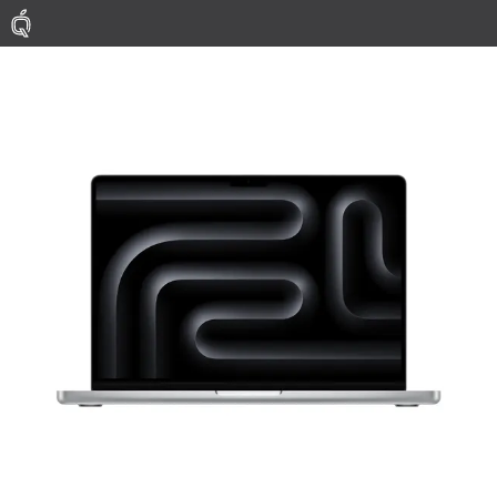
Mac
MacBook Pro
MacBook Air
Phụ Kiện
Thu Mua
Sửa Chữa
Thay Linh Kiện