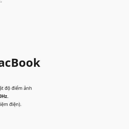
.
MacBook
ật độ điểm ảnh
0Hz
.
iệm điện).