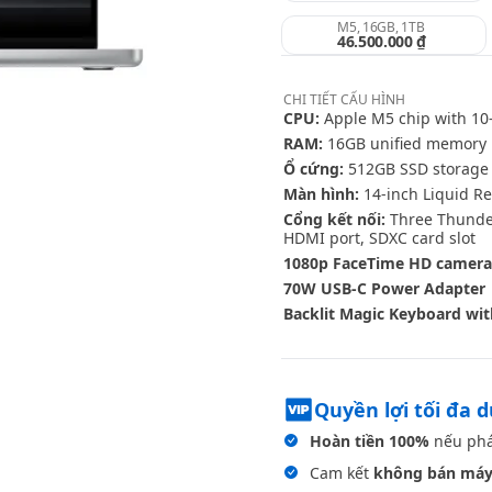
M5, 16GB, 1TB
46.500.000 ₫
CHI TIẾT
CẤU HÌNH
CPU:
Apple M5 chip with 10-
RAM:
16GB unified memory
Ổ cứng:
512GB SSD storage
Màn hình:
14-inch Liquid Re
Cổng kết nối:
Three Thunder
HDMI port, SDXC card slot
1080p FaceTime HD camera
70W USB-C Power Adapter
Backlit Magic Keyboard wit
Quyền lợi tối đa 
Hoàn tiền 100%
nếu phá
Cam kết
không bán máy