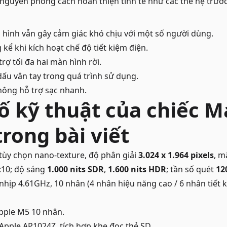
ữ nguyên phong cách hoàn thiện tinh tế như các thế hệ trước
hình vẫn gây cảm giác khó chịu với một số người dùng.
kể khi kích hoạt chế độ tiết kiệm điện.
rợ tối đa hai màn hình rời.
ấu vân tay trong quá trình sử dụng.
hông hỗ trợ sạc nhanh.
ố kỹ thuật của chiếc 
rong bài viết
 tùy chọn nano-texture, độ phân giải
3.024 x 1.964 pixels
, m
16:10; độ sáng
1.000 nits SDR
,
1.600 nits HDR
; tần số quét
12
hịp 4.61GHz, 10 nhân (4 nhân hiệu năng cao / 6 nhân tiết k
pple M5 10 nhân.
pple AP1024Z, tích hợp khe đọc thẻ SD.