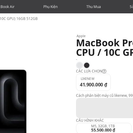
Book Air
Phụ Kiện
Thu Mua
S
/ 10C GPU) 16GB 512GB
Apple
MacBook Pro
CPU / 10C G
-
Silver
Space Black
CÁC LỰA CHỌN
LIKENEW
41.900.000 ₫
Likenew:
Cách phân biệt máy cũ likenew, 9
99%:
98%:
CẤU HÌNH KHÁC
M5, 32GB, 1TB
55.500.000 ₫