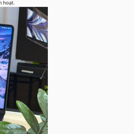
h hoạt.