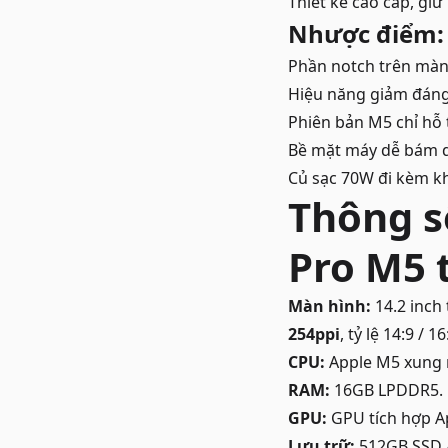
Thiết kế cao cấp, gi
Nhược điểm:
Phần notch trên màn 
Hiệu năng giảm đáng 
Phiên bản M5 chỉ hỗ t
Bề mặt máy dễ bám d
Củ sạc 70W đi kèm k
Thông s
Pro M5 t
Màn hình:
14.2 inch
254ppi
, tỷ lệ 14:9 / 
CPU:
Apple M5 xung n
RAM:
16GB LPDDR5.
GPU:
GPU tích hợp A
Lưu trữ:
512GB SSD A