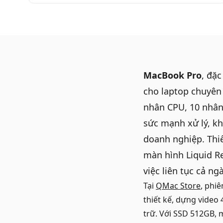
MacBook Pro
, đặc
cho laptop chuyên
nhân CPU, 10 nhâ
sức mạnh xử lý, kh
doanh nghiệp. Thiế
màn hình Liquid R
việc liên tục cả ngà
Tại
QMac Store
, phi
thiết kế, dựng video 
trữ. Với SSD 512GB, 