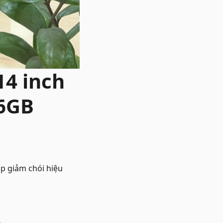
4 inch
16GB
úp giảm chói hiệu
.