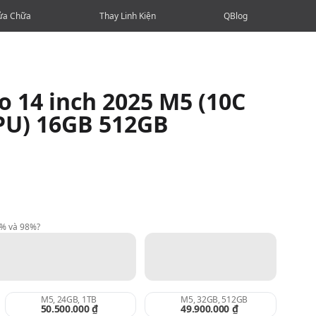
ửa Chữa
Thay Linh Kiện
QBlog
 14 inch 2025 M5 (10C
PU) 16GB 512GB
9% và 98%?
M5, 24GB, 1TB
M5, 32GB, 512GB
50.500.000 ₫
49.900.000 ₫