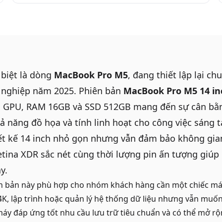
 biệt là dòng
MacBook Pro M5
, đang thiết lập lại c
 nghiệp năm 2025. Phiên bản
MacBook Pro M5 14 in
n GPU, RAM 16GB và SSD 512GB mang đến sự cân bằ
ả năng đồ họa và tính linh hoạt cho công việc sáng 
t kế 14 inch nhỏ gọn nhưng vẫn đảm bảo không gian 
etina XDR sắc nét cùng thời lượng pin ấn tượng giú
y.
ên bản này phù hợp cho nhóm khách hàng cần một chiếc má
4K, lập trình hoặc quản lý hệ thống dữ liệu nhưng vẫn muốn 
máy đáp ứng tốt nhu cầu lưu trữ tiêu chuẩn và có thể mở rộ