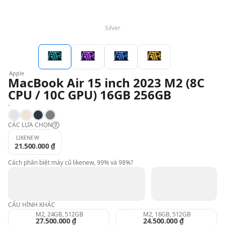
QBlog
Silver
Apple
MacBook Air 15 inch 2023 M2 (8C
CPU / 10C GPU) 16GB 256GB
-
Silver
Starlight
Midnight
Space Gray
CÁC LỰA CHỌN
LIKENEW
21.500.000 ₫
Likenew:
Cách phân biệt máy cũ likenew, 99% và 98%?
99%:
CẤU HÌNH KHÁC
98%:
M2, 24GB, 512GB
M2, 16GB, 512GB
27.500.000 ₫
24.500.000 ₫