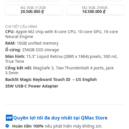
M2, 8GB, 512GB
M2, 8GB, 256GB
20.500.000 ₫
18.500.000 ₫
CHI TIẾT
CẤU HÌNH
CPU:
Apple M2 chip with 8-core CPU, 10-core GPU, 16-core
Neural Engine
RAM:
16GB unified memory
Ổ cứng:
256GB SSD storage
Màn hình:
15.3” Liquid Retina (2880 x 1864) pixels, 500 nit,
True Tone
Cổng kết nối:
MagSafe 3, Two Thunderbolt 4 ports, Jack
3.5mm
Backlit Magic Keyboard Touch ID – US English
35W USB-C Power Adapter
Quyền lợi tối đa duy nhất tại QMac Store
Hoàn tiền 100%
nếu phát hiện máy không zin.