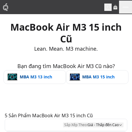
Me
MacBook Air M3 15 inch
Mac
Cũ
MacBook Pro
Lean. Mean. M3 machine.
MacBook Air
Bạn đang tìm MacBook Air M3 Cũ nào?
MBA M3 13 inch
MBA M3 15 inch
Phụ Kiện
Thu Mua
Sửa Chữa
5
Sản Phẩm
MacBook Air M3 15 inch Cũ
Sắp Xếp Theo:
Giá - Thấp đến Cao
Thay Linh Kiện