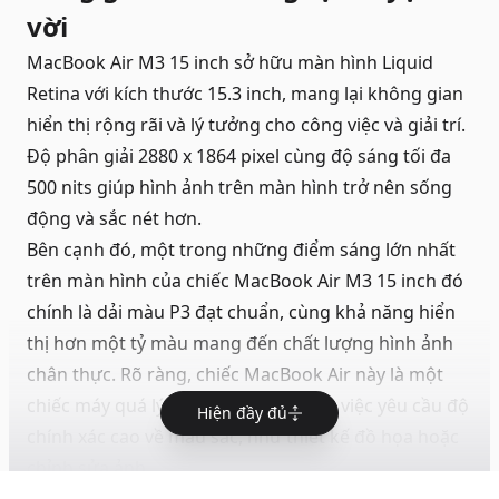
vời
MacBook Air M3 15 inch sở hữu màn hình Liquid
Retina với kích thước 15.3 inch, mang lại không gian
hiển thị rộng rãi và lý tưởng cho công việc và giải trí.
Độ phân giải 2880 x 1864 pixel cùng độ sáng tối đa
500 nits giúp hình ảnh trên màn hình trở nên sống
động và sắc nét hơn.
Bên cạnh đó, một trong những điểm sáng lớn nhất
trên màn hình của chiếc MacBook Air M3 15 inch đó
chính là dải màu P3 đạt chuẩn, cùng khả năng hiển
thị hơn một tỷ màu mang đến chất lượng hình ảnh
chân thực. Rõ ràng, chiếc
MacBook Air
này là một
chiếc máy quá lý tưởng cho các công việc yêu cầu độ
Hiện đầy đủ
chính xác cao về màu sắc, như thiết kế đồ họa hoặc
chỉnh sửa ảnh.