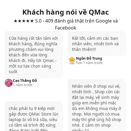
Khách hàng nói về QMac
★★★★★ 5.0 - 409 đánh giá thật trên Google và
Facebook
Cửa hàng rất tận tâm với
Rất tốt, cảm ơn các bạn
khách hàng, đúng nghĩa
nhân viên, nhiệt tình và
phương châm vui lòng
thân thiện!!!
khách đến vừa lòng
Ngôn Đỗ Trung
khách đi. Hãy tới Qmac -
hơn 1 năm trước
một sự lựa chọn sáng
suốt
Thiết kế mỏng nhẹ và tinh tế
Cao Thắng Đỗ
1 năm trước
Nhân viên ở shop vui vẻ,
MacBook Air M3 15 inch mang thiết kế đặc trưng
nhiệt tình . Shop còn cài
đặt lại máy, vệ sinh máy
của dòng MacBook Air khi duy trì sự mỏng nhẹ và
giúp em miễn phí mặc
tính cơ động, máy chỉ 1.15 cm và trọng lượng 1.51
chắc phải tu 9 kiếp mới
dù em không mua máy ở
gặp được QMac Store lúc
shop. Mọi người có mua
kg, thuận tiện cho anh em mang theo bên mình mà
laptop bị vô trà sữa, siêu
máy thì ghé ủng hộ shop
không cảm thấy nặng nề. Khung máy được làm từ
có tâm và trình độ xứng
nhé. E cảm ơn shop
đáng được biết đến
nhiều ^^