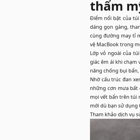
thẩm m
Điểm nổi bật của túi
dáng gọn gàng, thanh
cùng đường may tỉ m
vệ MacBook trong mọi 
Lớp vỏ ngoài của t
giác êm ái khi chạm 
năng chống bụi bẩn,
Nhờ cấu trúc đan xen
những cơn mưa bất ch
mọi vết bẩn trên túi
mới dù bạn sử dụng 
Tham khảo dịch vụ
s