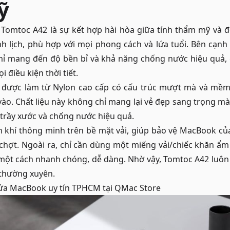
ỹ
 Tomtoc A42 là sự kết hợp hài hòa giữa tính thẩm mỹ và đ
 lịch, phù hợp với mọi phong cách và lứa tuổi. Bên cạnh 
ỉ mang đến độ bền bỉ và khả năng chống nước hiệu quả,
điều kiện thời tiết.
úi được làm từ Nylon cao cấp có cấu trúc mượt mà và mề
vào. Chất liệu này không chỉ mang lại vẻ đẹp sang trọng mà
 trầy xước và chống nước hiệu quả.
 khí thông minh trên bề mặt vải, giúp bảo vệ MacBook của
ợt. Ngoài ra, chỉ cần dùng một miếng vải/chiếc khăn ẩm l
 một cách nhanh chóng, dễ dàng. Nhờ vậy,
Tomtoc
A42 luôn
thường xuyên.
ửa MacBook uy tín TPHCM
tại QMac Store