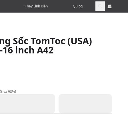
Thay Linh Kiện
QBlog
ng Sốc TomToc (USA)
16 inch A42
9% và 98%?