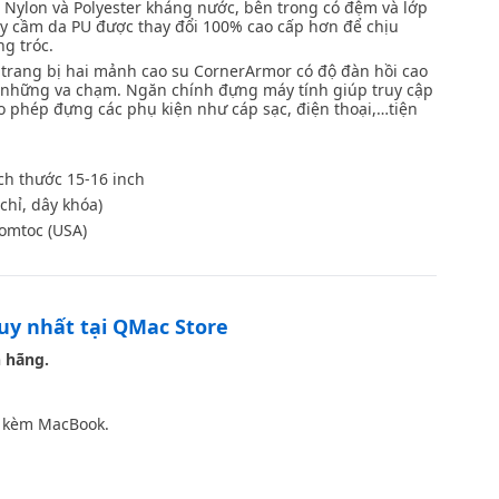
u Nylon và Polyester kháng nước, bên trong có đệm và lớp
ay cầm da PU được thay đổi 100% cao cấp hơn để chịu
ng tróc.
 trang bị hai mảnh cao su CornerArmor có độ đàn hồi cao
ỏi những va chạm. Ngăn chính đựng máy tính giúp truy cập
o phép đựng các phụ kiện như cáp sạc, điện thoại,…tiện
ch thước 15-16 inch
chỉ, dây khóa)
omtoc (USA)
Brown
duy nhất tại QMac Store
 hãng.
 kèm MacBook.