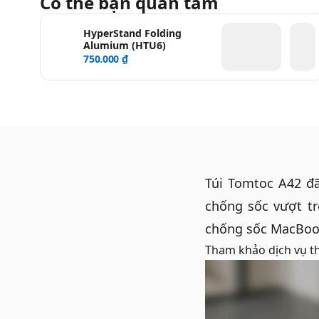
Có thể bạn quan tâm
HyperStand Folding
Alumium (HTU6)
750.000 ₫
Túi Tomtoc A42 đã
chống sốc vượt trộ
chống sốc MacBo
Tham khảo dịch vụ
t