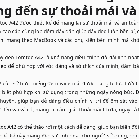
g đến sự thoải mái và
oc A42 được thiết kế để mang lại sự thoải mái và an toàn
n cao cấp cùng lớp đệm dày dặn giúp dây đeo luôn bền bỉ, 
khi mang theo
MacBook
và các phụ kiện bên mình mà khô
y đeo Tomtoc A42 là khả năng điều chỉnh độ dài linh hoạt
đeo để phù hợp với vóc dáng và sở thích của mình, đảm bả
 còn sở hữu miếng đệm vai êm ái được trang bị lớp lưới t
c biệt phù hợp khi sử dụng trong những ngày nóng bức. Đ
huyển, giúp bạn dễ dàng điều chỉnh vị trí để ôm sát vào 
 lên vai và cổ, mang lại cảm giác thoải mái tối đa, ngay cả 
oc A42 có thể tháo rời một cách dễ dàng, giúp bạn biến đổi
. Thiết kế này mang đến sự linh hoạt cho người sử dụng, ph