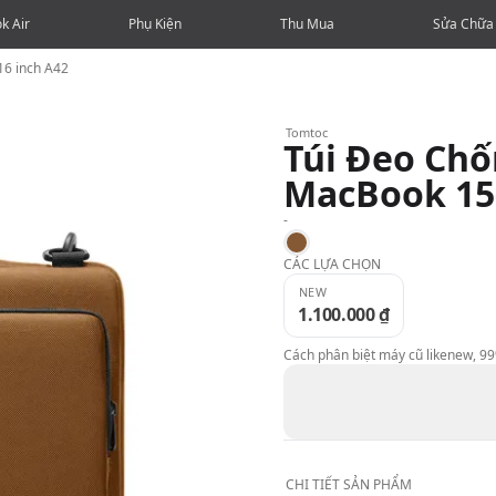
k Air
Phụ Kiện
Thu Mua
Sửa Chữa
16 inch A42
Tomtoc
Túi Đeo Chố
MacBook 15-
-
Brown
CÁC LỰA CHỌN
NEW
1.100.000 ₫
Cách phân biệt máy cũ likenew, 9
CHI TIẾT
SẢN PHẨM