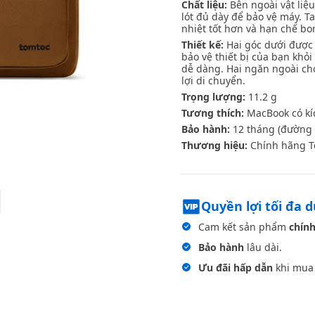
Chất liệu:
Bên ngoài vật liệ
lót đủ dày để bảo vệ máy. T
nhiệt tốt hơn và hạn chế bo
Thiết kế:
Hai góc dưới được
bảo vệ thiết bị của bạn kh
dễ dàng. Hai ngăn ngoài ch
lợi di chuyển.
Trọng lượng:
11.2 g
Tương thích:
MacBook có kí
Bảo hành:
12 tháng (đường 
Thương hiệu:
Chính hãng T
Quyền lợi tối đa 
Cam kết sản phẩm
chính
Bảo hành
lâu dài.
Ưu đãi hấp dẫn
khi mua