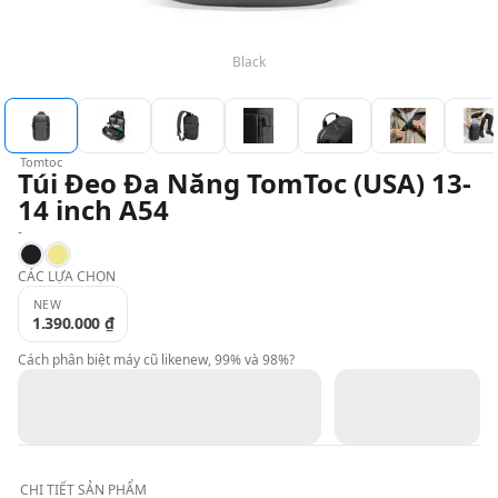
QBlog
Black
Tomtoc
Túi Đeo Đa Năng TomToc (USA) 13-
14 inch A54
-
Black
Khaki
CÁC LỰA CHỌN
NEW
1.390.000 ₫
Cách phân biệt máy cũ likenew, 99% và 98%?
CHI TIẾT
SẢN PHẨM