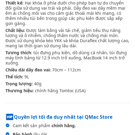
Thiết kế:
Hai khóa ở phía dưới cho phép bạn tự do chuyển
đổi giữa sử dụng vai trái và phải. Dây đeo vai dày mềm mại
êm ái chống mỏi vai cho cảm giác thoải mái khi mang, có
thêm nhiều túi bên trong giúp các phụ kiện được sắp xếp
gọn gàng.
Chất liệu:
Được làm bằng vải tái chế, giảm tiêu thụ năng
lượng và ô nhiễm, chống thấm nước và chống mài mòn.
Được sử dụng khóa kéo YKK và khóa Duraflex chất lượng cao,
mang lại thời gian sử dụng lâu dài.
Tương thích
: túi đựng phụ kiện, dồ dùng cá nhân, túi đựng
máy tính bảng từ 12.9 inch trở xuống, MacBook 14 inch trở
xuống.
Chiều dài dây đeo vai:
70cm – 112cm
Thể tích:
9L
Trọng lượng:
40g
Thương hiệu:
chính hãng Tomtoc (USA)
Quyền lợi tối đa duy nhất tại QMac Store
Cam kết sản phẩm
chính hãng.
Bảo hành
lâu dài.