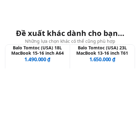
Đề xuất khác dành cho bạn...
Những lựa chọn khác có thể cũng phù hợp
Balo Tomtoc (USA) 18L
Balo Tomtoc (USA) 23L
MacBook 15-16 inch A64
MacBook 13-16 inch T61
1.490.000 ₫
1.650.000 ₫
Túi Đeo Chéo Tomtoc
Balo Tomtoc (USA) 22L
(USA) MacBook 13-14
MacBook 13-16 inch TA1
inch H14
1.890.000 ₫
1.690.000 ₫