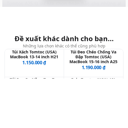
Tomtoc A25 là sự lựa chọn hoàn hảo cho những ai
đang tìm kiếm một chiếc túi chống sốc vừa thời
trang, tiện lợi lại có khả năng bảo vệ toàn diện cho
chiếc Macbook và các vật dụng cá nhân.
Đề xuất khác dành cho bạn...
Những lựa chọn khác có thể cũng phù hợp
Túi Xách Tomtoc (USA)
Túi Đeo Chéo Chống Va
MacBook 13-14 inch H21
Đập Tomtoc (USA)
MacBook 15-16 inch A25
1.150.000 ₫
1.190.000 ₫
Túi Đeo Đa Năng TomToc
Balo Tomtoc (USA) 12L
(USA) 13-14 inch A54
MacBook 13-14 inch A63
1.390.000 ₫
1.390.000 ₫
Balo Tomtoc (USA) 18L
Balo Tomtoc (USA) 23L
MacBook 15-16 inch A64
MacBook 13-16 inch T61
1.490.000 ₫
1.650.000 ₫