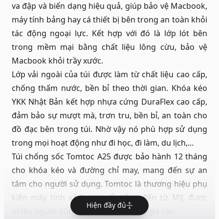
va đập và biến dạng hiệu quả, giúp bảo vệ Macbook,
máy tính bảng hay cá thiết bị bên trong an toàn khỏi
tác động ngoại lực. Kết hợp với đó là lớp lót bên
trong mềm mại bằng chất liệu lông cừu, bảo vệ
Macbook khỏi trầy xước.
Lớp vải ngoài của túi được làm từ chất liệu cao cấp,
chống thấm nước, bền bỉ theo thời gian. Khóa kéo
YKK Nhật Bản kết hợp nhựa cứng DuraFlex cao cấp,
đảm bảo sự mượt mà, trơn tru, bền bỉ, an toàn cho
đồ đạc bên trong túi. Nhờ vậy nó phù hợp sử dụng
trong mọi hoạt động như đi học, đi làm, du lịch,...
Túi chống sốc Tomtoc A25 được bảo hành 12 tháng
cho khóa kéo và đường chỉ may, mang đến sự an
tâm cho người sử dụng. Tomtoc là thương hiệu phụ
kiện máy tính xách tay nổi tiếng đến từ Mỹ, được
Hiện đầy đủ
nhiều người dùng tin tưởng và đánh giá cao.