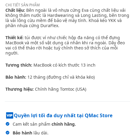
CHI TIẾT
SẢN PHẨM
Chất liệu:
Bên ngoài là vỏ nhựa cứng Eva cùng chất liệu vải
không thấm nước là Hardwearing và Long Lasting, bên trong
là vải lông cừu mềm để bảo vệ máy tính. Khoá kéo YKK và
phần nhựa cứng DuraFlex.
Thiết kế:
túi được ví như chiếc hộp đa năng có thể đựng
MacBook và một số vật dụng cá nhân khi ra ngoài. Dây đeo
vai có thể tháo rời hoặc tuỳ chỉnh theo sở thích của mỗi
người.
Tương thích:
MacBook có kích thước 13 inch
Bảo hành:
12 tháng (đường chỉ và khóa kéo)
Thương hiệu:
Chính hãng Tomtoc (USA)
Quyền lợi tối đa duy nhất tại QMac Store
Cam kết sản phẩm
chính hãng.
Bảo hành
lâu dài.