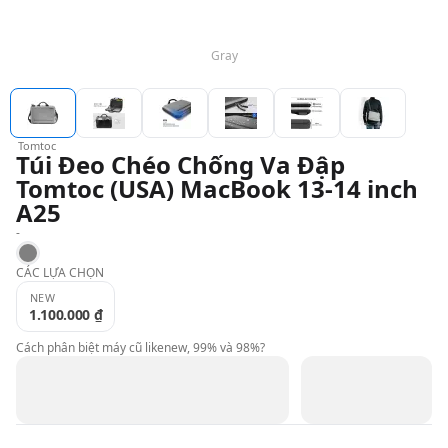
QBlog
Gray
Tomtoc
Túi Đeo Chéo Chống Va Đập
Tomtoc (USA) MacBook 13-14 inch
A25
-
Gray
CÁC LỰA CHỌN
NEW
1.100.000 ₫
Cách phân biệt máy cũ likenew, 99% và 98%?