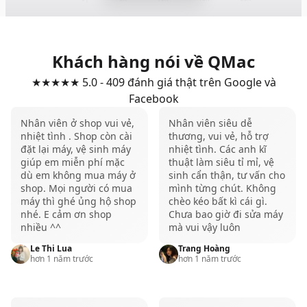
Kết quả được thể hiện bằng điểm Geekbench. Hiệu năng
tốt hơn được thể hiện qua điểm cao hơn.
Khách hàng nói về QMac
Nguồn hình ảnh: Macworld
★★★★★ 5.0 - 409 đánh giá thật trên Google và
Trong bài test CPU, M4 Pro đạt hiệu năng ngang
Facebook
ngửa M3 Max ở bài Multi-Core, cho thấy sức mạnh
Nhân viên ở shop vui vẻ,
Nhân viên siêu dễ
xử lý đa nhân đã được cải thiện rõ rệt.
nhiệt tình . Shop còn cài
thương, vui vẻ, hỗ trợ
đặt lại máy, vệ sinh máy
nhiệt tình. Các anh kĩ
Khi so sánh M4 và M4 Pro, mức chênh lệch hiệu
giúp em miễn phí mặc
thuật làm siêu tỉ mỉ, vệ
năng đa nhân lên tới 52%. Đây là một con số đáng
dù em không mua máy ở
sinh cẩn thận, tư vấn cho
shop. Mọi người có mua
mình từng chút. Không
cân nhắc cho những ai thường xuyên xử lý khối
máy thì ghé ủng hộ shop
chèo kéo bất kì cái gì.
lượng công việc nặng.
nhé. E cảm ơn shop
Chưa bao giờ đi sửa máy
nhiều ^^
mà vui vậy luôn
Về hiệu năng Single-Core, tất cả chip M4 đều mang
lại một cải thiện nhỏ nhưng ổn định so với thế hệ
Le Thi Lua
Trang Hoàng
hơn 1 năm trước
hơn 1 năm trước
M3.
Kết quả này chứng minh MacBook Pro M4 Pro 48GB
không chỉ mạnh hơn đời trước, mà còn tiến sát sức