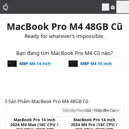
Me
MacBook Pro M4 48GB Cũ
Mac
Ready for whatever’s impossible.
MacBook Pro
Bạn đang tìm MacBook Pro M4 Cũ nào?
MacBook Air
MBP M4 14 inch
MBP M4 16 inch
Phụ Kiện
Thu Mua
3
Sản Phẩm
MacBook Pro M4 48GB Cũ
Sửa Chữa
Sắp Xếp Theo:
Giá - Thấp đến Cao
MacBook Pro 14 inch
MacBook Pro 14 inch
2024 M4 Max (16C CPU /
2024 M4 Pro (14C CPU /
Thay Linh Kiện