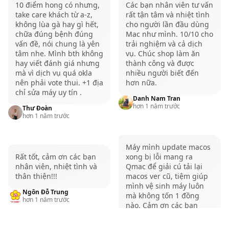
10 điểm hong có nhưng,
Các bạn nhân viên tư vấn
mạnh của dòng Max. Và bạn đừng quên, mức giá
take care khách từ a-z,
rất tận tâm và nhiệt tình
không lùa gà hay gì hết,
cho người lần đầu dùng
của M4 Pro so với Chip M4 Max chắc chắn sẽ “mềm”
chữa đúng bệnh đúng
Mac như mình. 10/10 cho
hơn nhiều.
vấn đề, nói chung là yên
trải nghiệm và cả dịch
tâm nhe. Mình bth không
vụ. Chúc shop làm ăn
Tham khảo thêm các sản phẩm
MacBook Pro M4
hay viết đánh giá nhưng
thành công và được
16GB 512GB
tại QMac Store
mà vì dịch vụ quá okla
nhiều người biết đến
nên phải vote thui. +1 địa
hơn nữa.
Thời lượng pin của MacBook Pro
chỉ sửa máy uy tín .
Danh Nam Tran
M4 48GB: vượt xa công bố của
hơn 1 năm trước
Thư Đoàn
hơn 1 năm trước
Apple
MacBook Pro M4 48GB được trang bị viên pin
Máy mình update macos
100Wh, gần như tương đương với dung lượng
Rất tốt, cảm ơn các bạn
xong bị lỗi mang ra
nhân viên, nhiệt tình và
Qmac để giải cú tải lại
99.6Wh của dòng MacBook Pro M3 trước đó. Với
thân thiện!!!
macos ver cũ, tiệm giúp
thông số pin này, đại diện Apple cho biết, model này
mình vệ sinh máy luôn
Ngôn Đỗ Trung
mà không tốn 1 đồng
có thể đạt tối đa 24 giờ xem video trực tuyến và 17
hơn 1 năm trước
nào. Cảm ơn các bạn
giờ lướt web có sử dụng Wifi.
Quỳnh Liễu
Trong thử nghiệm thực tế với bài test video chạy lặp
hơn 1 năm trước