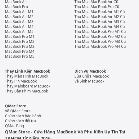
MacBook Air
Thu Mua MacBook Air Cũ
MacBook Pro
Thu Mua MacBook Pro Cũ
MacBook Air M1
Thu Mua MacBook Air M1 Cũ
MacBook Air M2
Thu Mua MacBook Air M2 Cũ
MacBook Air M3
Thu Mua MacBook Air M3 Cũ
MacBook Air M4
Thu Mua MacBook Air M4 Cũ
MacBook Air M5
Thu Mua MacBook Pro M1 Cũ
MacBook Pro M1
Thu Mua MacBook Pro M2 Cũ
MacBook Pro M2
Thu Mua MacBook Pro M3 Cũ
MacBook Pro M3
Thu Mua MacBook Pro M4 Cũ
MacBook Pro M4
MacBook Pro M5
Thay Linh Kiện MacBook
Dịch vụ MacBook
Thay Màn Hình MacBook
Sửa Chữa MacBook
Thay Pin MacBook
Vệ Sinh MacBook
Thay Mainboard MacBook
Thay Bàn Phím MacBook
QMac Store
Về QMac Store
Chính sách bảo hành
Chính sách đổi trả
QMac Blog
QMac Store - Cửa Hàng MacBook Và Phụ Kiện Uy Tín Tại
TP.HCM Từ Năm 2016