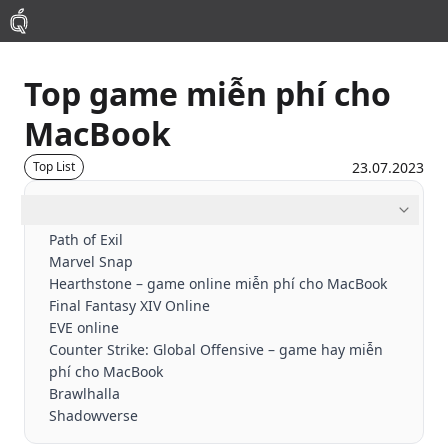
Top game miễn phí cho
Mac
MacBook
MacBook Pro
23.07.2023
Top List
MacBook Air
Mục lục
Path of Exil
Marvel Snap
Phụ Kiện
Hearthstone – game online miễn phí cho MacBook
Final Fantasy XIV Online
Thu Mua
EVE online
Counter Strike: Global Offensive – game hay miễn
phí cho MacBook
Sửa Chữa
Brawlhalla
Shadowverse
Thay Linh Kiện