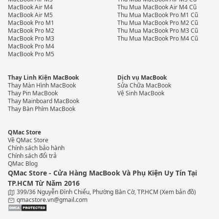
MacBook Air M4
Thu Mua MacBook Air M4 Cũ
MacBook Air M5
Thu Mua MacBook Pro M1 Cũ
MacBook Pro M1
Thu Mua MacBook Pro M2 Cũ
MacBook Pro M2
Thu Mua MacBook Pro M3 Cũ
MacBook Pro M3
Thu Mua MacBook Pro M4 Cũ
MacBook Pro M4
MacBook Pro M5
Thay Linh Kiện MacBook
Dịch vụ MacBook
Thay Màn Hình MacBook
Sửa Chữa MacBook
Thay Pin MacBook
Vệ Sinh MacBook
Thay Mainboard MacBook
Thay Bàn Phím MacBook
QMac Store
Về QMac Store
Chính sách bảo hành
Chính sách đổi trả
QMac Blog
QMac Store - Cửa Hàng MacBook Và Phụ Kiện Uy Tín Tại
TP.HCM Từ Năm 2016
399/36 Nguyễn Đình Chiểu, Phường Bàn Cờ, TP.HCM
(Xem bản đồ)
qmacstore.vn@gmail.com