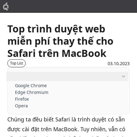
Top trình duyệt web
Mac
miễn phí thay thế cho
MacBook Pro
Safari trên MacBook
MacBook Air
03.10.2023
Top List
Mục lục
Phụ Kiện
Google Chrome
Edge Chromium
Thu Mua
Firefox
Opera
Sửa Chữa
Chúng ta đều biết Safari là trình duyệt có sẵn
được cài đặt trên
MacBook
. Tuy nhiên, vẫn có
Thay Linh Kiện