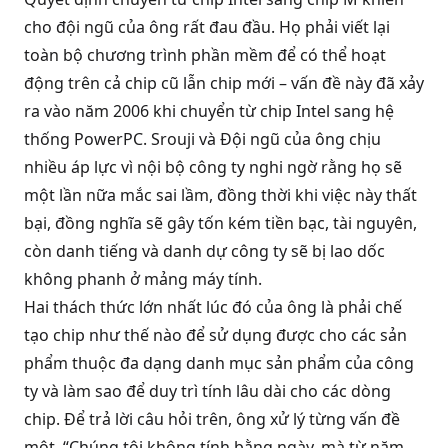
cho đội ngũ của ông rất đau đầu. Họ phải viết lại
toàn bộ chương trình phần mềm để có thể hoạt
động trên cả chip cũ lẫn chip mới – vấn đề này đã xảy
ra vào năm 2006 khi chuyển từ chip Intel sang hệ
thống PowerPC. Srouji và Đội ngũ của ông chịu
nhiều áp lực vì nội bộ công ty nghi ngờ rằng họ sẽ
một lần nữa mắc sai lầm, đồng thời khi việc này thất
bại, đồng nghĩa sẽ gây tốn kém tiền bạc, tài nguyên,
còn danh tiếng và danh dự công ty sẽ bị lao dốc
không phanh ở mảng máy tính.
Hai thách thức lớn nhất lúc đó của ông là phải chế
tạo chip như thế nào để sử dụng được cho các sản
phẩm thuộc đa dạng danh mục sản phẩm của công
ty và làm sao để duy trì tính lâu dài cho các dòng
chip. Để trả lời câu hỏi trên, ông xử lý từng vấn đề
một. “Chúng tôi không tính bằng ngày, mà từ năm