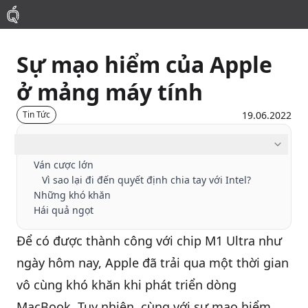
Sự mạo hiểm của Apple
Mac
ở mảng máy tính
MacBook Pro
19.06.2022
Tin Tức
MacBook Air
Mục lục
Ván cược lớn
Vì sao lại đi đến quyết định chia tay với Intel?
Phụ Kiện
Những khó khăn
Hái quả ngọt
Thu Mua
Để có được thành công với chip M1 Ultra như
ngày hôm nay,
Apple
đã trải qua một thời gian
Sửa Chữa
vô cùng khó khăn khi phát triển dòng
Thay Linh Kiện
MacBook. Tuy nhiên, cùng với sự mạo hiểm