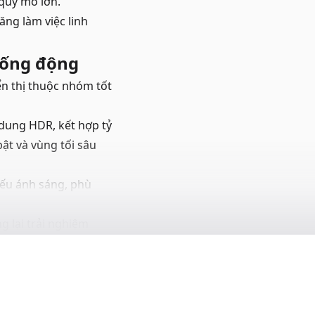
 quy mô lớn.
ng làm việc linh
 sống động
ển thị thuộc nhóm tốt
i dung HDR, kết hợp tỷ
bật và vùng tối sâu
iếu ánh sáng, phù
 lại trải nghiệm
.
 web khoảng 16 giờ