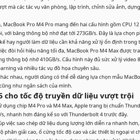
t mà các tác vụ văn phòng, lập trình, chỉnh sửa ảnh, dựng 
, MacBook Pro M4 Pro mang đến hai cấu hình gồm CPU 12 lõ
õi, với băng thông bộ nhớ đạt tới 273GB/s. Đây là lựa chọn 
t kế hay người làm dữ liệu cần khả năng xử lý ổn định trong t
iệc đòi hỏi hiệu năng tối đa, MacBook Pro M4 Max được tra
băng thông bộ nhớ 410GB/s. Cấu hình này đủ sức xử lý video 
earning và nhiều tác vụ đồ họa chuyên sâu.
khác nhau, người dùng có thể dễ dàng lựa chọn mẫu MacB
 cũng như ngân sách của mình.
 cho tốc độ truyền dữ liệu vượt trội
ử dụng chip M4 Pro và M4 Max, Apple trang bị chuẩn Thund
s, nhanh hơn đáng kể so với Thunderbolt 4 trước đây.
úp việc sao chép dữ liệu dung lượng lớn diễn ra nhanh hơn,
 phân giải cao, ổ cứng tốc độ cao và các thiết bị ngoại vi 