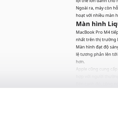
lợi thế lớn dành cho
Ngoài ra, máy còn hỗ
hoạt với nhiều màn h
Màn hình Liq
MacBook Pro M4 tiếp 
nhất trên thị trường 
Màn hình đạt độ sáng 
lệ tương phản lên tới
hơn.
Apple cũng cung cấp
hợp với người thườn
Bên cạnh đó, công ng
cuộn trang, chỉnh sử
Thời lượng pi
Một trong những điể
Phiên bản sử dụng ch