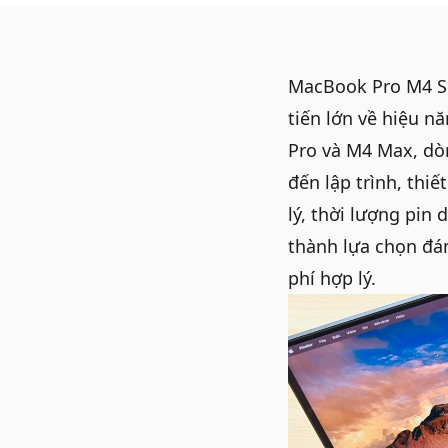
MacBook Pro M4 Se
tiến lớn về hiệu n
Pro và M4 Max, dò
đến lập trình, thi
lý, thời lượng pin
thành lựa chọn đá
phí hợp lý.