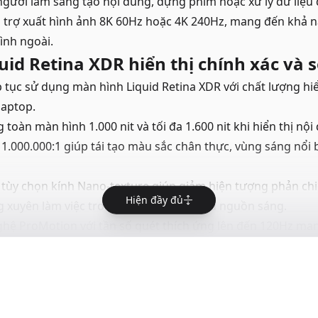
 người làm sáng tạo nội dung, dựng phim hoặc xử lý dữ liệu
 trợ xuất hình ảnh 8K 60Hz hoặc 4K 240Hz, mang đến khả nă
ình ngoài.
uid Retina XDR hiển thị chính xác và
tục sử dụng màn hình Liquid Retina XDR với chất lượng hi
laptop.
toàn màn hình 1.000 nit và tối đa 1.600 nit khi hiển thị nộ
 1.000.000:1 giúp tái tạo màu sắc chân thực, vùng sáng nổi 
 tùy chọn kính Nano-texture giúp giảm hiện tượng phản ch
Hiện đầy đủ
g xuyên làm việc trong môi trường nhiều nguồn sáng.
hệ ProMotion với tần số quét thích ứng lên đến 120Hz mang
a video và thao tác đồ họa mượt mà hơn.
n bền bỉ cho cả ngày làm việc
m mạnh của MacBook Pro M4 là khả năng tối ưu điện năng
ip M4 có thể phát video liên tục lên đến 24 giờ hoặc duyệt