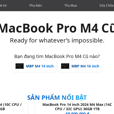
k Air
Phụ Kiện
Thu Mua
Sửa Chữa
MacBook Pro M4 C
Ready for whatever’s impossible.
Bạn đang tìm MacBook Pro M4 Cũ nào?
MBP M4 14 inch
MBP M4 16 inch
SẢN PHẨM NỔI BẬT
4 (10C CPU /
MacBook Pro 14 inch 2024 M4 Max (14C
2GB
CPU / 32C GPU) 36GB 1TB