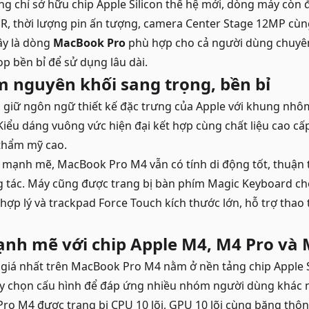
ng chỉ sở hữu chip Apple Silicon thế hệ mới, dòng máy còn
DR, thời lượng pin ấn tượng, camera Center Stage 12MP cùng
Đây là dòng
MacBook Pro
phù hợp cho cả người dùng chuyê
op bền bỉ để sử dụng lâu dài.
m nguyên khối sang trọng, bền bỉ
giữ ngôn ngữ thiết kế đặc trưng của Apple với khung nh
 Kiểu dáng vuông vức hiện đại kết hợp cùng chất liệu cao c
thẩm mỹ cao.
mạnh mẽ, MacBook Pro M4 vẫn có tính di động tốt, thuận t
g tác. Máy cũng được trang bị bàn phím Magic Keyboard ch
 hợp lý và trackpad Force Touch kích thước lớn, hỗ trợ tha
nh mẽ với chip Apple M4, M4 Pro và
iá nhất trên MacBook Pro M4 nằm ở nền tảng chip Apple Si
ùy chọn cấu hình để đáp ứng nhiều nhóm người dùng khác 
o M4 được trang bị CPU 10 lõi, GPU 10 lõi cùng băng thôn