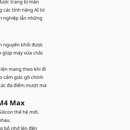
 được trang bị màn
 các tính năng AI từ
n nghiệp lẫn những
ôm nguyên khối được
ấp giúp máy vừa chắc
iện mang theo khi đi
o cảm giác gõ chính
o tác đa điểm mượt mà
 M4 Max
licon thế hệ mới.
nhau.
g bộ nhớ lên đến