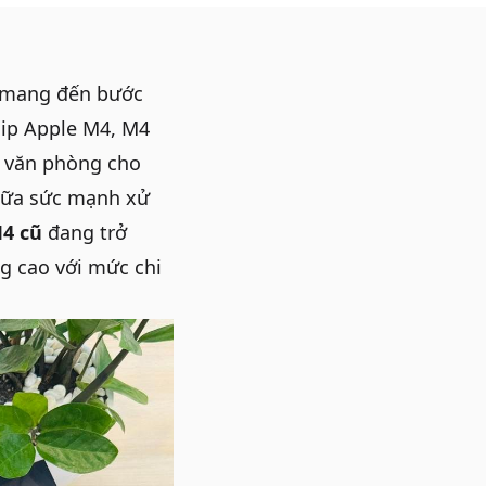
, mang đến bước
hip Apple M4, M4
c văn phòng cho
giữa sức mạnh xử
4 cũ
đang trở
g cao với mức chi