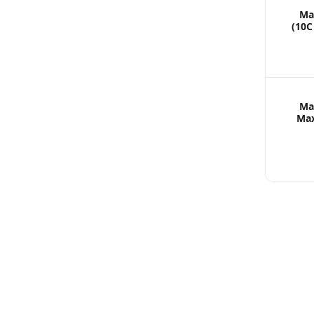
Ma
(10C
Ma
Max