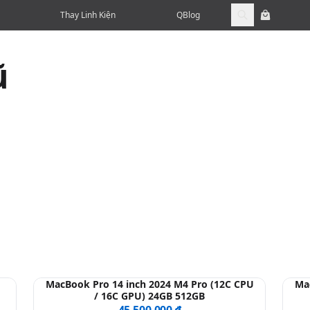
Thay Linh Kiện
QBlog
ũ
MacBook Pro 14 inch 2024 M4 Pro (12C CPU
Ma
/ 16C GPU) 24GB 512GB