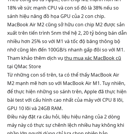
18% về sức mạnh CPU và con số đó là 38% nếu so
sánh hiệu năng đồ họa GPU của 2 con chip.
MacBook Air M2 cũng sở hữu con chip M2 được sản
xuất trên tiến trình 5nm thế hệ 2, 20 tỷ bóng bán dẫn
nhiều hơn 25% so với M1 và tốc độ băng thông bộ
nhớ cũng lên đến 100GB/s nhanh gấp đôi so với M1.
Tham khảo thêm dịch vụ
thu mua xác MacBook cũ
tại QMac Store
Từ những con số trên, ta có thể thấy MacBook Air
M2 mạnh mẽ hơn so với MacBook Air M1. Tuy nhiên,
để thực hiện những so sánh trên, Apple đã thực hiện
bài test với cấu hình cao nhất của máy với CPU 8 lõi,
GPU 10 lõi và 24GB RAM.
Điều này đặt ra câu hỏi, liệu hiệu năng của 2 dòng
máy này có thực sự chênh lệch nhiều hay không khi
phần lớn người dùng chỉ lựa chọn phiên bản