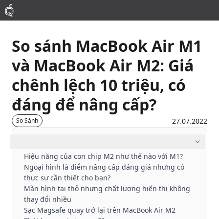
So sánh MacBook Air M1
Mac
và MacBook Air M2: Giá
MacBook Pro
chênh lệch 10 triệu, có
đáng để nâng cấp?
MacBook Air
27.07.2022
So Sánh
Phụ Kiện
Mục lục
Hiệu năng của con chip M2 như thế nào với M1?
Thu Mua
Ngoại hình là điểm nâng cấp đáng giá nhưng có
thực sự cần thiết cho bạn?
Sửa Chữa
Màn hình tai thỏ nhưng chất lượng hiển thị không
thay đổi nhiều
Sạc Magsafe quay trở lại trên MacBook Air M2
Thay Linh Kiện